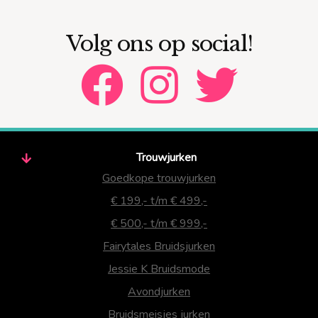
Volg ons op social!
Trouwjurken
Goedkope trouwjurken
€ 199,- t/m € 499,-
€ 500,- t/m € 999,-
Fairytales Bruidsjurken
Jessie K Bruidsmode
Avondjurken
Bruidsmeisjes jurken