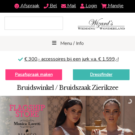
Afspraak
Bel
Mail
Login
Mandje
Menu / Info
€ 300,-
accessoires bij een jurk v.a. € 1.599,-!
Pasafspraak maken
Dressfinder
Bruidswinkel / Bruidszaak Zierikzee