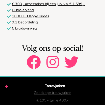
€ 300,-
accessoires bij een jurk v.a. € 1.599,-!
CBW-erkend
10000+ Happy Brides
9.1 beoordeling
5 bruidswinkels
Volg ons op social!
Trouwjurken
Goedkope trouwjurken
€ 199,- t/m € 499,-