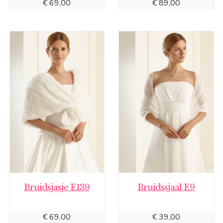
€
69,00
€
89,00
Bruidsjasje E139
Bruidssjaal E9
€
69,00
€
39,00