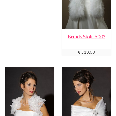
Bruids Stola A007
€
319,00