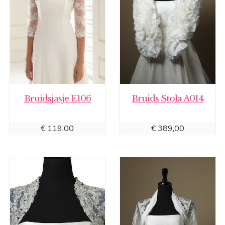
Bruidsjasje E106
Bruids Stola A014
€
119,00
€
389,00