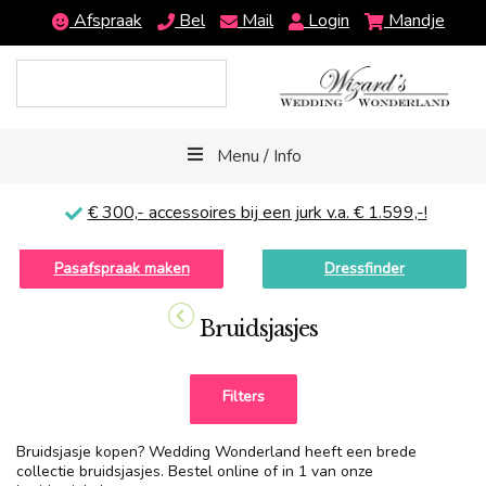
Afspraak
Bel
Mail
Login
Mandje
Menu / Info
€ 300,-
accessoires bij een jurk v.a. € 1.599,-!
Pasafspraak maken
Dressfinder
Bruidsjasjes
Filters
Bruidsjasje kopen? Wedding Wonderland heeft een brede
collectie bruidsjasjes. Bestel online of in 1 van onze