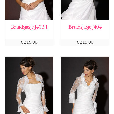
Bruidsjasje J403-1
Bruidsjasje J404
€
219,00
€
219,00