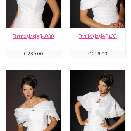
Bruidsjasje J4039
Bruidsjasje J403
€
239,00
€
219,00