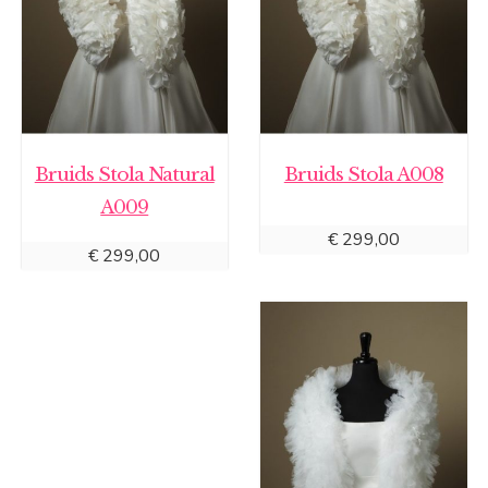
Bruids Stola Natural
Bruids Stola A008
A009
€
299,00
€
299,00