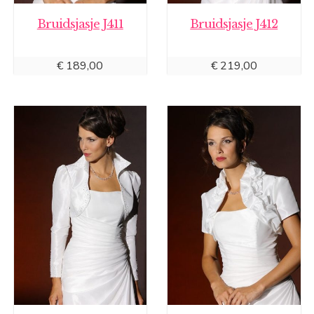
Bruidsjasje J411
Bruidsjasje J412
€
189,00
€
219,00