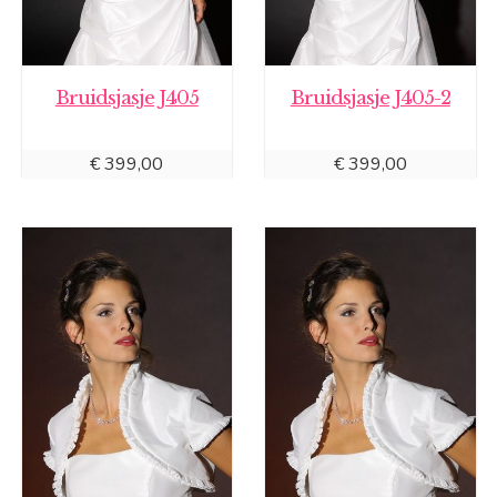
Bruidsjasje J405
Bruidsjasje J405-2
€
399,00
€
399,00