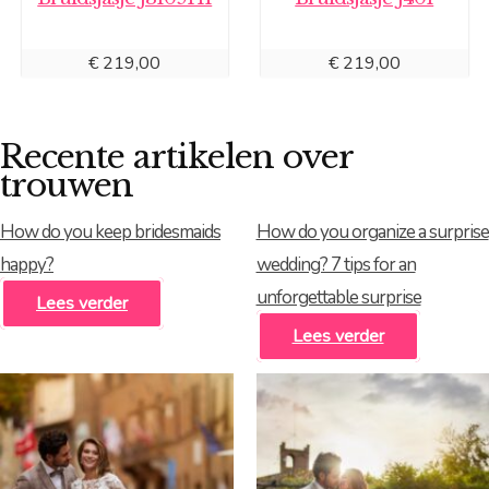
€
219,00
€
219,00
Recente artikelen over
trouwen
How do you keep bridesmaids
How do you organize a surprise
happy?
wedding? 7 tips for an
unforgettable surprise
Lees verder
Lees verder