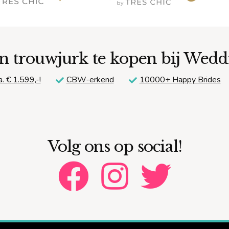
tieve bedrag. Alleen als er later extra werk nodig blijkt (bijvoorbeeld doo
 aanvullend berekend.
n trouwjurk te kopen bij Wed
a. € 1.599,-!
CBW-erkend
10000+ Happy Brides
Volg ons op social!