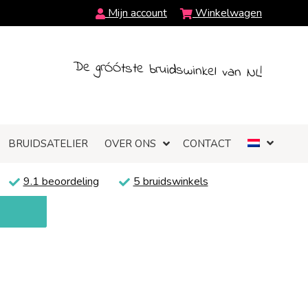
Mijn account
Winkelwagen
De grÓÓtste bruidswinkel van NL!
BRUIDSATELIER
OVER ONS
CONTACT
9.1 beoordeling
5 bruidswinkels