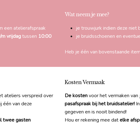
Wat neem je mee?
 een atelierafspraak
je trouwjurk indien deze niet 
/m vrijdag
tussen
10:00
je bruidsschoenen en eventuel
Heb je één van bovenstaande item
Kosten Vermaak
 ateliers verspreid over
De kosten
voor het vermaken van 
ij één van deze
pasafspraak bij het bruidsatelier!
In
gegeven en is nooit bindend!
l twee gasten
Hou er rekening mee dat
elke afsp