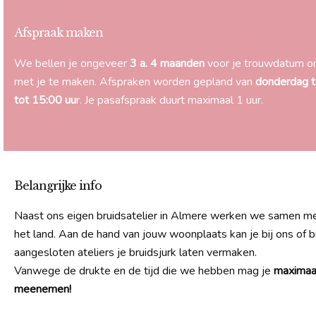
Afspraak maken
We bellen je ongeveer
3 a. 4 maanden
voor je trouwdatum om
met je te maken. Afspraken worden gepland van
donderdag t
tot 15:00 uu
r. Je pasafspraak duurt maximaal 1 uur.
Belangrijke info
Naast ons eigen bruidsatelier in Almere werken we samen met
het land. Aan de hand van jouw woonplaats kan je bij ons of b
aangesloten ateliers je bruidsjurk laten vermaken.
Vanwege de drukte en de tijd die we hebben mag je
maximaa
meenemen!