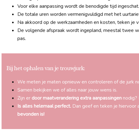
Voor elke aanpassing wordt de benodigde tijd ingeschat
De totale uren worden vermenigvuldigd met het uurtarie
Na akkoord op de werkzaamheden en kosten, teken je v
De volgende afspraak wordt ingepland, meestal twee wek
pas.
Bij het ophalen van je trouwjurk:
We meten je maten opnieuw en controleren of de jurk n
Samen bekijken we of alles naar jouw wens is.
Zijn er
door maatverandering extra aanpassingen
nodig? 
Is alles helemaal perfect.
Dan geef en teken je hiervoor 
bevonden is!