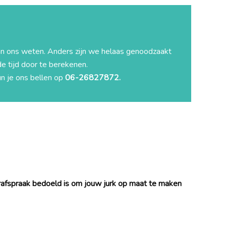
aan ons weten. Anders zijn we helaas genoodzaakt
 tijd door te berekenen.
un je ons bellen op
06-26827872.
rafspraak bedoeld is om jouw jurk op maat te maken