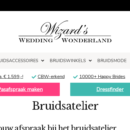
UIDSACCESSOIRES
BRUIDSWINKELS
BRUIDSMODE
a. € 1.599,-!
CBW-erkend
10000+ Happy Brides
Pasafspraak maken
Dressfinder
Bruidsatelier
ouw afspraak bij het bruidsatelier