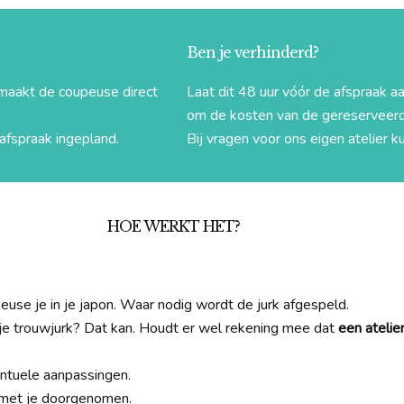
Ben je verhinderd?
maakt de coupeuse direct
Laat dit 48 uur vóór de afspraak 
om de kosten van de gereserveerde
afspraak ingepland.
Bij vragen voor ons eigen atelier k
HOE WERKT HET?
use je in je japon. Waar nodig wordt de jurk afgespeld.
 je trouwjurk? Dat kan. Houdt er wel rekening mee dat
een atelie
ntuele aanpassingen.
met je doorgenomen.