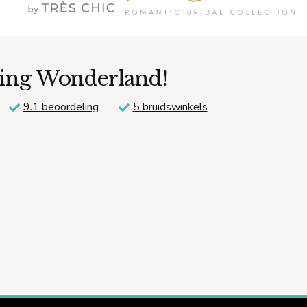
r gewichtsschommelingen of extra aanpassingen), worden deze
ding Wonderland!
9.1 beoordeling
5 bruidswinkels