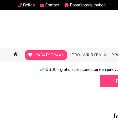
Bellen
Contact
Pasafspraak maken
PASAFSPRAAK
TROUWJURKEN
BR
€ 300,-
gratis
accessoires bij een jurk v.
J