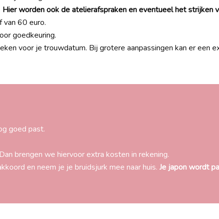
.
Hier worden ook de atelierafspraken en eventueel het strijken va
f van 60 euro.
oor goedkeuring.
en voor je trouwdatum. Bij grotere aanpassingen kan er een ext
og goed past.
Dan brengen we hiervoor extra kosten in rekening.
akkoord en neem je je bruidsjurk mee naar huis.
Je japon wordt p