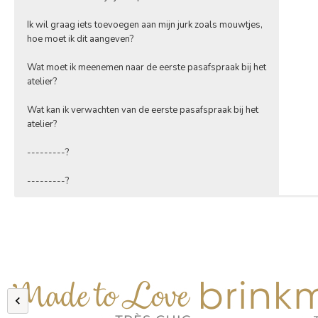
Ik wil graag iets toevoegen aan mijn jurk zoals mouwtjes,
hoe moet ik dit aangeven?
Wat moet ik meenemen naar de eerste pasafspraak bij het
atelier?
Wat kan ik verwachten van de eerste pasafspraak bij het
atelier?
---------?
---------?
Ja uite
Je haa
Als je
Neem d
De eer
———
———
ook zi
vragen
aantre
pas op 
pasafs
wensen
tijdsi
aanpas
elkaar
samen 