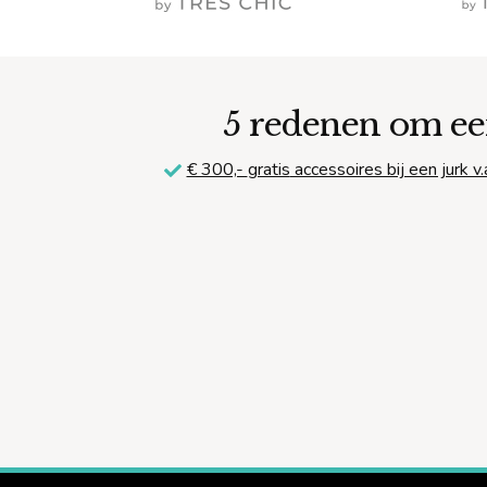
defini
kosten
5 redenen om ee
€ 300,-
gratis
accessoires bij een jurk v.