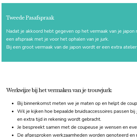
Tweede Pasafspraak
Nadat je akkoord hebt gegeven op het vermaak van je japon 
een afspraak met je voor het ophalen van je jurk.
Bij een groot vermaak van de japon wordt er een extra atelier
Werkwijze bij het vermaken van je trouwjurk:
Bij binnenkomst meten we je maten op en helpt de coupe
Wil je kijken hoe bepaalde bruidsaccessoires passen bij
en extra tijd in rekening wordt gebracht.
Je bespreekt samen met de coupeuse je wensen en eve
De afgesproken werkzaamheden worden genoteerd en 