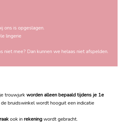
bij ons is opgeslagen.
e lingerie
s niet mee? Dan kunnen we helaas niet afspelden.
je trouwjurk
worden alleen bepaald tijdens je 1e
 de bruidswinkel wordt hooguit een indicatie
raak
ook in
rekening
wordt gebracht.