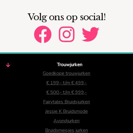
Volg ons op social!
Trouwjurken
Goedkope trouwjurken
€ 199,- t/m € 499,-
€ 500,- t/m € 999,-
Fairytales Bruidsjurken
Jessie K Bruidsmode
Avondjurken
Bruidsmeisjes jurken