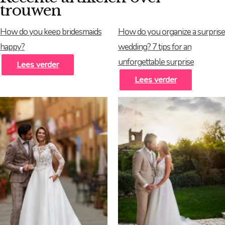
trouwen
How do you keep bridesmaids
How do you organize a surprise
happy?
wedding? 7 tips for an
unforgettable surprise
Lees verder
Lees verder