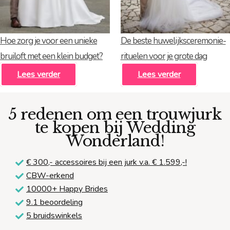
Hoe zorg je voor een unieke
De beste huwelijksceremonie-
bruiloft met een klein budget?
rituelen voor je grote dag
Lees verder
Lees verder
5 redenen om een trouwjurk
te kopen bij Wedding
Wonderland!
€ 300,-
accessoires bij een jurk v.a. € 1.599,-!
CBW-erkend
10000+ Happy Brides
9.1 beoordeling
5 bruidswinkels