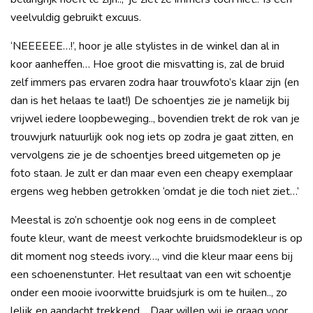
veelvuldig gebruikt excuus.
‘NEEEEEE…!’, hoor je alle stylistes in de winkel dan al in
koor aanheffen… Hoe groot die misvatting is, zal de bruid
zelf immers pas ervaren zodra haar trouwfoto’s klaar zijn (en
dan is het helaas te laat!) De schoentjes zie je namelijk bij
vrijwel iedere loopbeweging.., bovendien trekt de rok van je
trouwjurk natuurlijk ook nog iets op zodra je gaat zitten, en
vervolgens zie je de schoentjes breed uitgemeten op je
foto staan. Je zult er dan maar even een cheapy exemplaar
ergens weg hebben getrokken ‘omdat je die toch niet ziet…’
Meestal is zo’n schoentje ook nog eens in de compleet
foute kleur, want de meest verkochte bruidsmodekleur is op
dit moment nog steeds ivory…, vind die kleur maar eens bij
een schoenenstunter. Het resultaat van een wit schoentje
onder een mooie ivoorwitte bruidsjurk is om te huilen.., zo
lelijk en aandacht trekkend… Daar willen wij je graag voor