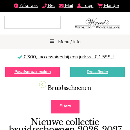
Afspraak
Bel
Mail
Login
Mandje
Menu / Info
€ 300,-
accessoires bij een jurk v.a. € 1.599,-!
Pasafspraak maken
Dressfinder
Bruidsschoenen
Filters
Nieuwe collectie
bruidsschoenen 2026-2027