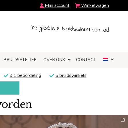
Mijn account
Winkelwagen
De grÓÓtste bruidswinkel van NL!
BRUIDSATELIER
OVER ONS
CONTACT
9.1 beoordeling
5 bruidswinkels
vorden