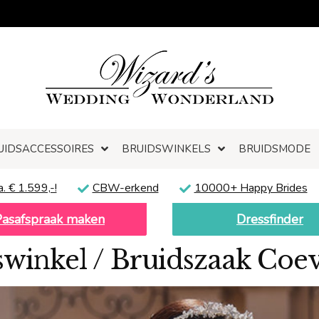
UIDSACCESSOIRES
BRUIDSWINKELS
BRUIDSMODE
a. € 1.599,-!
CBW-erkend
10000+ Happy Brides
Pasafspraak maken
Dressfinder
swinkel / Bruidszaak Coe