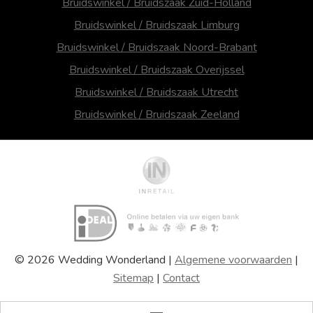
Bruidswinkel / Bruidszaak Zuid-Holland
Bruidswinkel / Bruidszaak Limburg
Bruidswinkel / Bruidszaak Noord-Brabant
Bruidswinkel / Bruidszaak Overijssel
Bruidswinkel / Bruidszaak Utrecht
Bruidswinkel / Bruidszaak Zeeland
© 2026 Wedding Wonderland |
Algemene voorwaarden
|
Sitemap
|
Contact