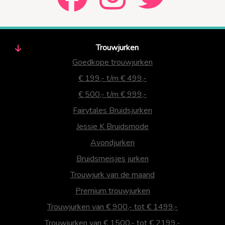
Trouwjurken
Goedkope trouwjurken
€ 199,- t/m € 499,-
€ 500,- t/m € 999,-
Fairytales Bruidsjurken
Jessie K Bruidsmode
Avondjurken
Bruidsmeisjes jurken
Trouwjurk van de maand
Premium trouwjurken
Trouwjurken van € 900,- tot € 1499,-
Trouwjurken van € 1500,- tot € 2199,-