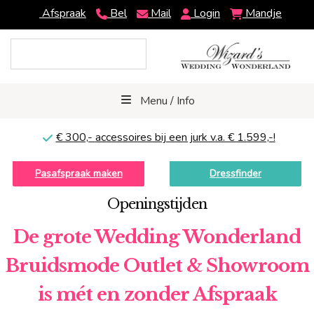
Afspraak
Bel
Mail
Login
Mandje
Menu / Info
€ 300,-
accessoires bij een jurk v.a. € 1.599,-!
Pasafspraak maken
Dressfinder
Openingstijden
De grote Wedding Wonderland
Bruidsmode Outlet & Showroom
is mét en zonder Afspraak