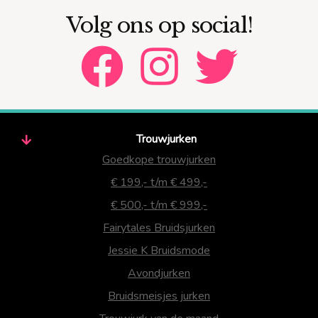
Volg ons op social!
Trouwjurken
Goedkope trouwjurken
€ 199,- t/m € 499,-
€ 500,- t/m € 999,-
Fairytales Bruidsjurken
Jessie K Bruidsmode
Avondjurken
Bruidsmeisjes jurken