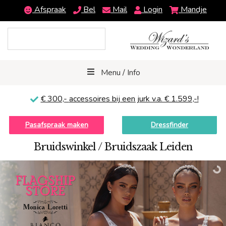
Afspraak
Bel
Mail
Login
Mandje
Menu / Info
€ 300,-
accessoires bij een jurk v.a. € 1.599,-!
Pasafspraak maken
Dressfinder
Bruidswinkel / Bruidszaak Leiden