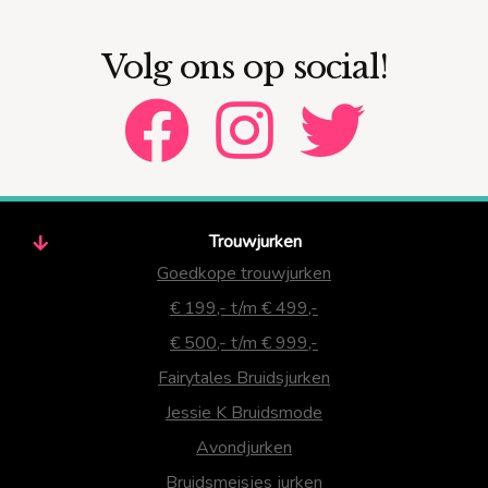
Volg ons op social!
Trouwjurken
Goedkope trouwjurken
€ 199,- t/m € 499,-
€ 500,- t/m € 999,-
Fairytales Bruidsjurken
Jessie K Bruidsmode
Avondjurken
Bruidsmeisjes jurken