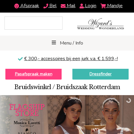
Afspraak
Bel
Mail
Login
Mandje
Menu / Info
€ 300,-
accessoires bij een jurk v.a. € 1.599,-!
Pasafspraak maken
Dressfinder
Bruidswinkel / Bruidszaak Rotterdam