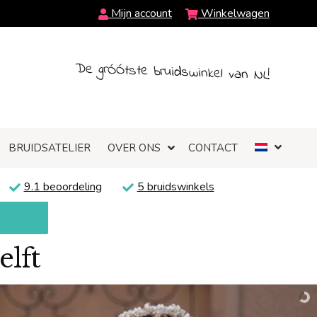
Mijn account
Winkelwagen
De grÓÓtste bruidswinkel van NL!
BRUIDSATELIER
OVER ONS
CONTACT
9.1 beoordeling
5 bruidswinkels
elft