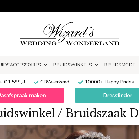
UIDSACCESSOIRES
BRUIDSWINKELS
BRUIDSMODE
a. € 1.599,-!
CBW-erkend
10000+ Happy Brides
Pasafspraak maken
Dressfinder
idswinkel / Bruidszaak D