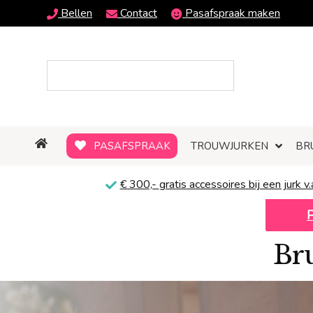
Bellen
Contact
Pasafspraak maken
PASAFSPRAAK
TROUWJURKEN
BR
€ 300,-
gratis
accessoires bij een jurk v.
Bru