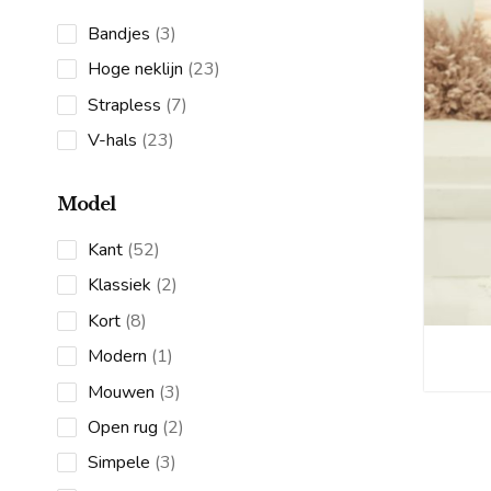
3
Bandjes
3
products
23
Hoge neklijn
23
products
7
Strapless
7
products
23
V-hals
23
products
Model
52
Kant
52
products
2
Klassiek
2
products
8
Kort
8
products
1
Modern
1
product
3
Mouwen
3
products
2
Open rug
2
products
3
Simpele
3
products