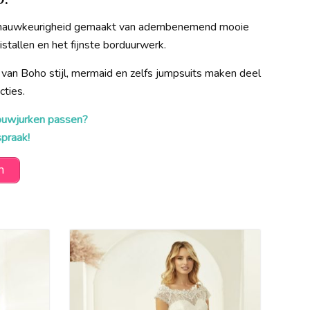
e nauwkeurigheid gemaakt van adembenemend mooie
istallen en het fijnste borduurwerk.
 van Boho stijl, mermaid en zelfs jumpsuits maken deel
cties.
rouwjurken passen?
praak!
n