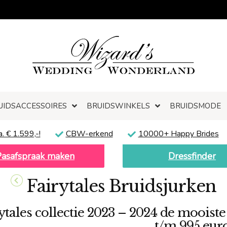
UIDSACCESSOIRES
BRUIDSWINKELS
BRUIDSMODE
a. € 1.599,-!
CBW-erkend
10000+ Happy Brides
Pasafspraak maken
Dressfinder
Fairytales Bruidsjurken
ytales collectie 2023 – 2024 de mooist
t/m 995 euro