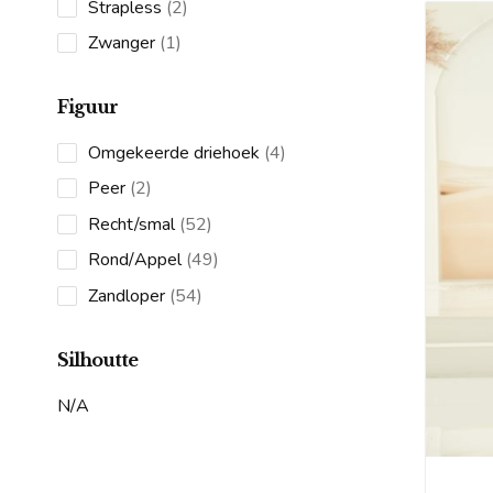
2
Strapless
2
products
1
Zwanger
1
product
Figuur
4
Omgekeerde driehoek
4
products
2
Peer
2
products
52
Recht/smal
52
products
49
Rond/Appel
49
products
54
Zandloper
54
products
Silhoutte
N/A