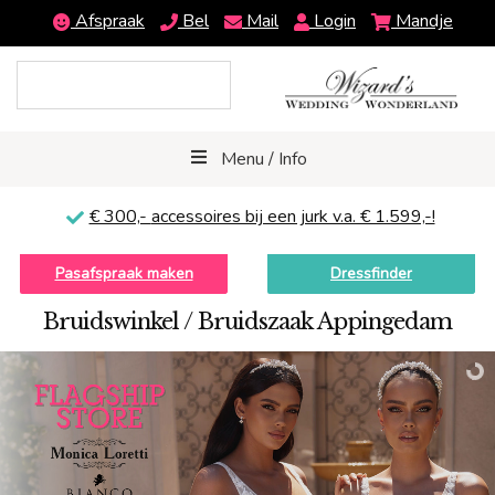
Afspraak
Bel
Mail
Login
Mandje
Menu / Info
€ 300,-
accessoires bij een jurk v.a. € 1.599,-!
Pasafspraak maken
Dressfinder
Bruidswinkel / Bruidszaak Appingedam