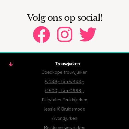
Volg ons op social!
Trouwjurken
Goedkope trouwjurken
€ 199,- t/m € 499,-
€ 500,- t/m € 999,-
Fairytales Bruidsjurken
Jessie K Bruidsmode
Avondjurken
Bruidsmeisjes jurken