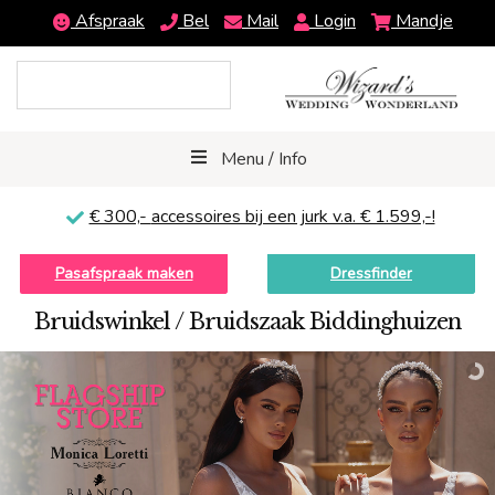
Afspraak
Bel
Mail
Login
Mandje
Menu / Info
€ 300,-
accessoires bij een jurk v.a. € 1.599,-!
Pasafspraak maken
Dressfinder
Bruidswinkel / Bruidszaak Biddinghuizen