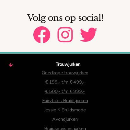
Volg ons op social!
Trouwjurken
Goedkope trouwjurken
€ 199,- t/m € 499,-
€ 500,- t/m € 999,-
Fairytales Bruidsjurken
Jessie K Bruidsmode
Avondjurken
Bruidsmeisjes jurken