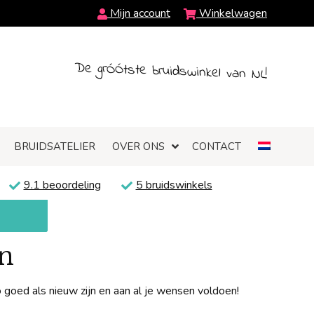
Mijn account
Winkelwagen
De grÓÓtste bruidswinkel van NL!
BRUIDSATELIER
OVER ONS
CONTACT
9.1 beoordeling
5 bruidswinkels
n
oed als nieuw zijn en aan al je wensen voldoen!