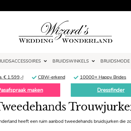
RUIDSACCESSOIRES
BRUIDSWINKELS
BRUIDSMODE
a. € 1.599,-!
CBW-erkend
10000+ Happy Brides
Pasafspraak maken
Dressfinder
Tweedehands Trouwjurke
rland heeft een ruim aanbod tweedehands bruidsjurken die zo g