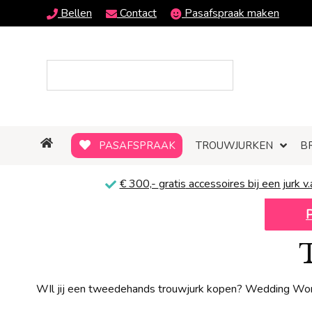
Bellen
Contact
Pasafspraak maken
PASAFSPRAAK
TROUWJURKEN
B
€ 300,-
gratis
accessoires bij een jurk v.
WIl jij een tweedehands trouwjurk kopen? Wedding Wonde