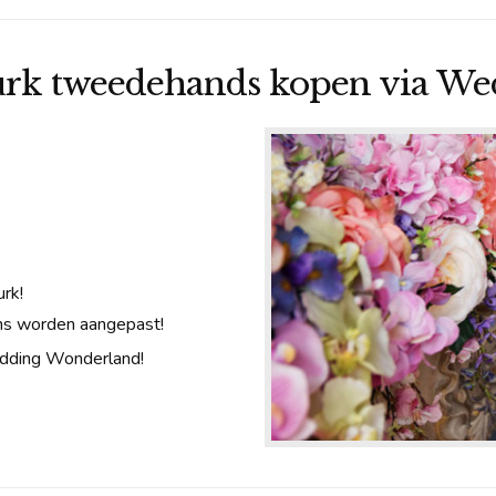
urk tweedehands kopen via W
rk!
wens worden aangepast!
edding Wonderland!