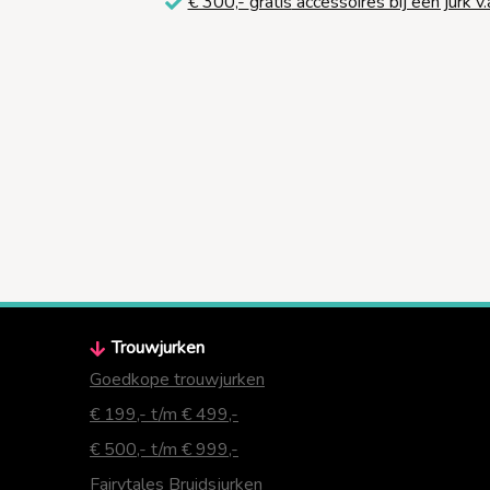
€ 300,-
gratis
accessoires bij een jurk v.
Trouwjurken
Goedkope trouwjurken
€ 199,- t/m € 499,-
€ 500,- t/m € 999,-
Fairytales Bruidsjurken