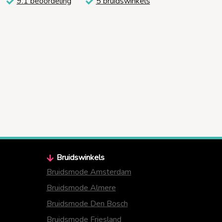
9.1 beoordeling
5 bruidswinkels
Bruidswinkels
Bruidsmode Amsterdam
Bruidsmode Almere
Bruidsmode Den Bosch
Bruidsmode Friesland