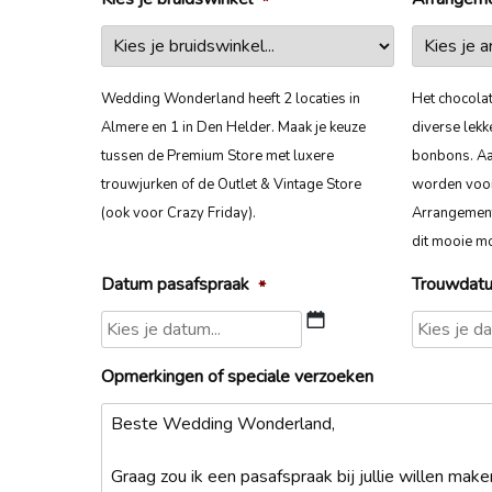
*
Wedding Wonderland heeft 2 locaties in
Het chocola
Almere en 1 in Den Helder. Maak je keuze
diverse lekk
tussen de Premium Store met luxere
bonbons. Aa
trouwjurken of de Outlet & Vintage Store
worden voor
(ook voor Crazy Friday).
Arrangement
dit mooie mo
Datum pasafspraak
Trouwdat
*
DD
slash
Opmerkingen of speciale verzoeken
MM
slash
JJJJ