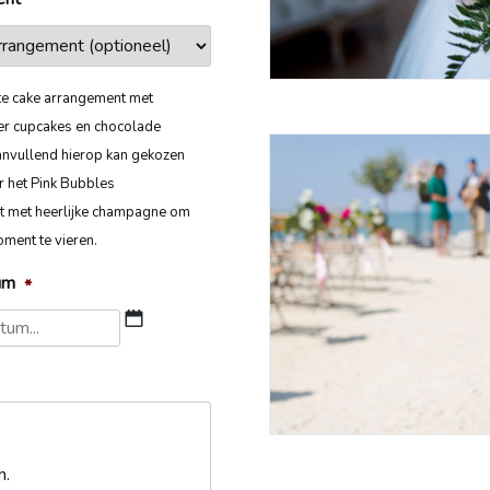
te cake arrangement met
er cupcakes en chocolade
nvullend hierop kan gekozen
 het Pink Bubbles
 met heerlijke champagne om
ment te vieren.
um
*
DD
slash
MM
slash
JJJJ