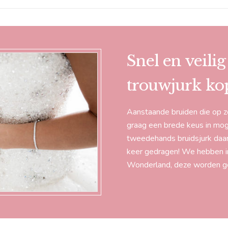
Snel en veili
trouwjurk ko
Aanstaande bruiden die op zo
graag een brede keus in mog
tweedehands bruidsjurk daar 
keer gedragen! We hebben i
Wonderland, deze worden gep