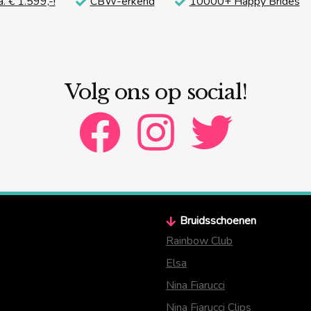
a. € 1.599,-!
CBW-erkend
10000+ Happy Brides
Volg ons op social!
Bruidsschoenen
Rainbow Club
Elsa
Nina Fiarucci
Nina Fiarucci Clips