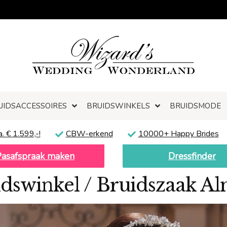
UIDSACCESSOIRES
BRUIDSWINKELS
BRUIDSMODE
a. € 1.599,-!
CBW-erkend
10000+ Happy Brides
Pasafspraak maken
Dressfinder
dswinkel / Bruidszaak A