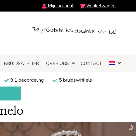
Mijn account
Winkelwagen
De grÓÓtste bruidswinkel van NL!
BRUIDSATELIER
OVER ONS
CONTACT
9.1 beoordeling
5 bruidswinkels
lmelo