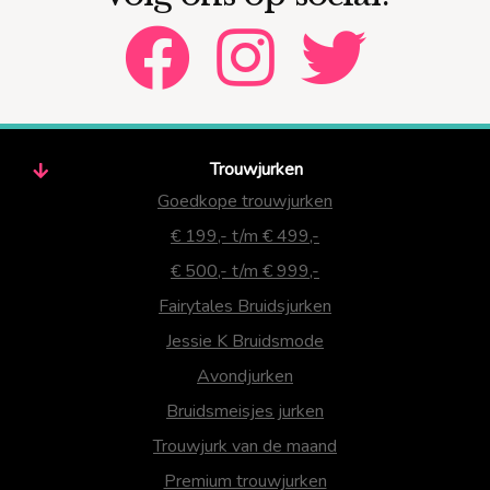
Trouwjurken
Goedkope trouwjurken
€ 199,- t/m € 499,-
€ 500,- t/m € 999,-
Fairytales Bruidsjurken
Jessie K Bruidsmode
Avondjurken
Bruidsmeisjes jurken
Trouwjurk van de maand
Premium trouwjurken