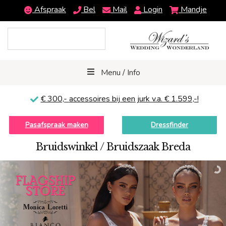
Afspraak
Bel
Mail
Login
Mandje
Menu / Info
€ 300,-
accessoires bij een jurk v.a. € 1.599,-!
Pasafspraak maken
Dressfinder
Bruidswinkel / Bruidszaak Breda