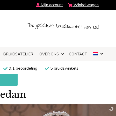
Mijn account
Winkelwagen
De grÓÓtste bruidswinkel van NL!
BRUIDSATELIER
OVER ONS
CONTACT
9.1 beoordeling
5 bruidswinkels
hiedam