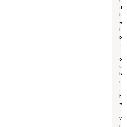
n
d
h
e
l
p
t
j
o
u
b
i
j
h
e
t
v
i