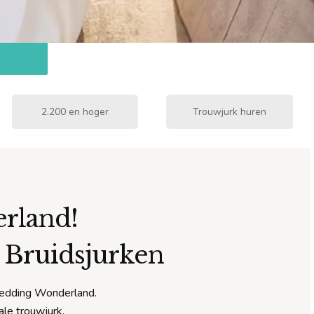
2.200 en hoger
Trouwjurk huren
rland!
– Bruidsjurken
j Wedding Wonderland.
ale trouwjurk.