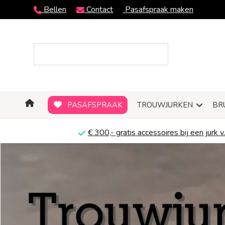
Bellen
Contact
Pasafspraak maken
PASAFSPRAAK
TROUWJURKEN
BR
€ 300,-
gratis
accessoires bij een jurk v.