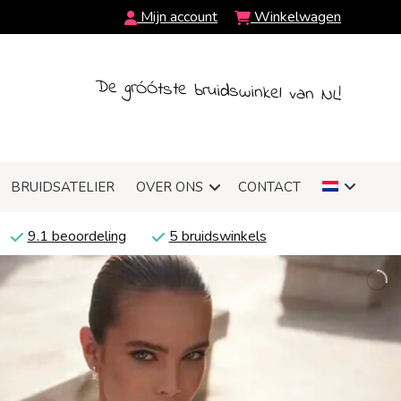
Mijn account
Winkelwagen
De grÓÓtste bruidswinkel van NL!
BRUIDSATELIER
OVER ONS
CONTACT
9.1 beoordeling
5 bruidswinkels