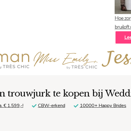
Hoe zor
bruiloft
Le
n trouwjurk te kopen bij Wed
a. € 1.599,-!
CBW-erkend
10000+ Happy Brides