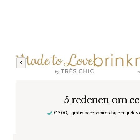
5 redenen om ee
€ 300,-
gratis
accessoires bij een jurk v.