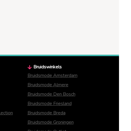
Bruidswinkels
Bruidsmode Amsterdam
Bruidsmode Almere
Bruidsmode Den Bosch
Bruidsmode Friesland
ection
Bruidsmode Breda
Bruidsmode Groningen