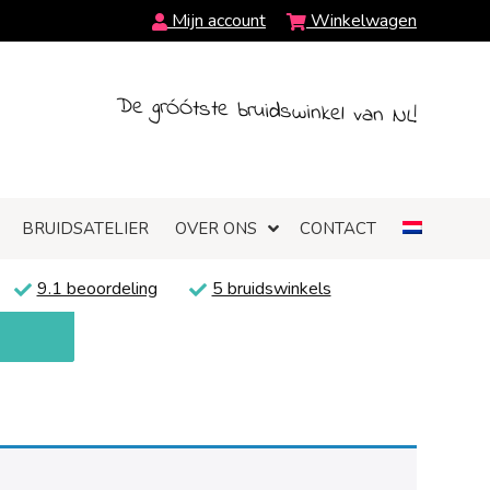
Mijn account
Winkelwagen
De grÓÓtste bruidswinkel van NL!
BRUIDSATELIER
OVER ONS
CONTACT
9.1 beoordeling
5 bruidswinkels