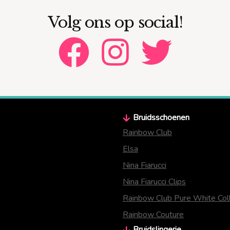
Volg ons op social!
Bruidsschoenen
Rainbow Club
Elsa
Nina Fiarucci
Nina Fiarucci Clips
Rainbow Club Pure White Coll
Rainbow Couture
Bruidslingerie