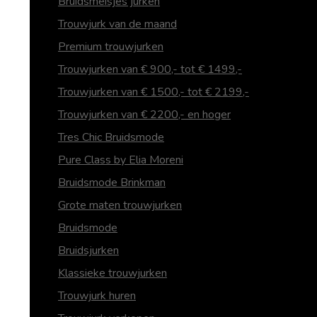
Bruidsmeisjes jurken
Trouwjurk van de maand
Premium trouwjurken
Trouwjurken van € 900,- tot € 1499,-
Trouwjurken van € 1500,- tot € 2199,-
Trouwjurken van € 2200,- en hoger
Tres Chic Bruidsmode
Pure Class by Elia Moreni
Bruidsmode Brinkman
Grote maten trouwjurken
Bruidsmode
Bruidsjurken
Klassieke trouwjurken
Trouwjurk huren