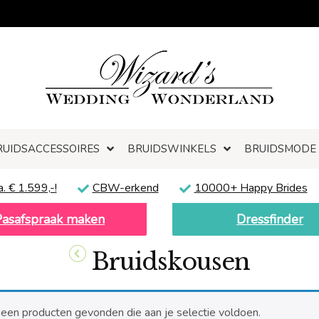
RUIDSACCESSOIRES
BRUIDSWINKELS
BRUIDSMODE
a. € 1.599,-!
CBW-erkend
10000+ Happy Brides
Pasafspraak maken
Dressfinder
Bruidskousen
een producten gevonden die aan je selectie voldoen.