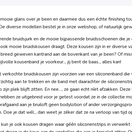
mooie glans over je been en daarmee dus een échte finishing touc
 De diverse modellen bestel je in onze webshop, of natuurlijk ge
erende bruidsjurk en de mooie bijpassende bruidsschoenen die je da
j ook mooie bruidskousen draagt. Deze kousen zijn in er diverse v
 breed geweven kantrand aan de bovenkant van je been? Of missc
jlvolle kousenband je voorkeur.., jij bent de baas.., alles kan!
verkochte bruidskousen zijn voorzien van een siliconenband die 
zichtig aan te trekken en de band met daarachter de siliconenstr
p zijn plek blijft zitten. En nee…, ze gaan echt níet afzakken. Deze
 hebben ze uitgebreid voor je getest voordat ze in de collectie 
afgaand aan je bruiloft geen bodylotion of ander verzorgingspro
n. Doe je dat wél.., dan weet je zéker dat ze na verloop van tijd
k kun je ook kousen dragen waar géén siliconenstrips in verwerkt z