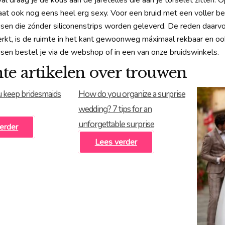
val draag je de kous aan de jaretelles die aan je torselet zitten. O
aat ook nog eens heel erg sexy. Voor een bruid met een voller b
sen die zónder siliconenstrips worden geleverd. De reden daarvoo
erkt, is de ruimte in het kant gewoonweg máximaal rekbaar en 
sen bestel je via de webshop of in een van onze bruidswinkels.
te artikelen over trouwen
 keep bridesmaids
How do you organize a surprise
wedding? 7 tips for an
unforgettable surprise
erder
Lees verder