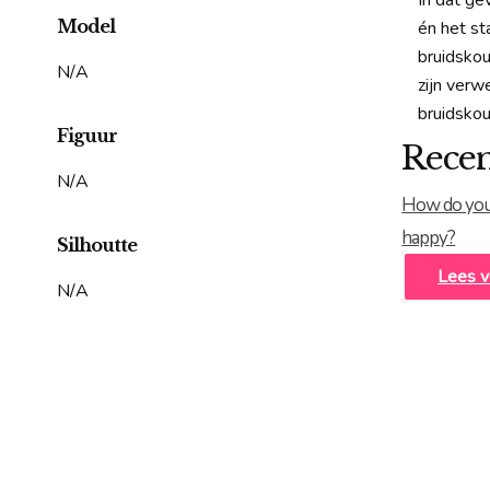
In dat ge
Model
én het st
bruidskou
N/A
zijn verw
bruidskou
Figuur
Recen
N/A
How do you
happy?
Silhoutte
Lees v
N/A