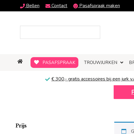
Bellen
Contact
Pasafspraak maken
PASAFSPRAAK
TROUWJURKEN
B
€ 300,-
gratis
accessoires bij een jurk v.
Prijs
G