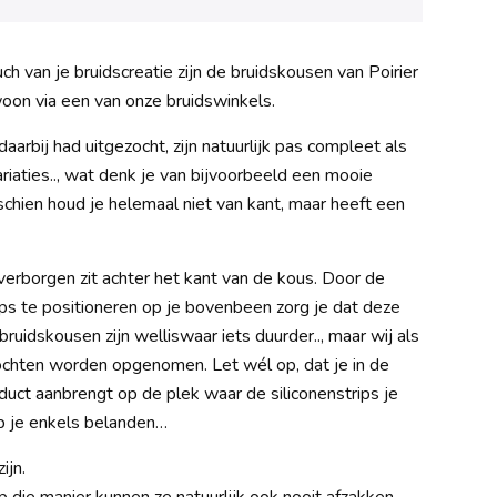
h van je bruidscreatie zijn de bruidskousen van Poirier
woon via een van onze bruidswinkels.
arbij had uitgezocht, zijn natuurlijk pas compleet als
ariaties.., wat denk je van bijvoorbeeld een mooie
hien houd je helemaal niet van kant, maar heeft een
verborgen zit achter het kant van de kous. Door de
ips te positioneren op je bovenbeen zorg je dat deze
 bruidskousen zijn welliswaar iets duurder.., maar wij als
mochten worden opgenomen. Let wél op, dat je in de
duct aanbrengt op de plek waar de siliconenstrips je
 op je enkels belanden…
ijn.