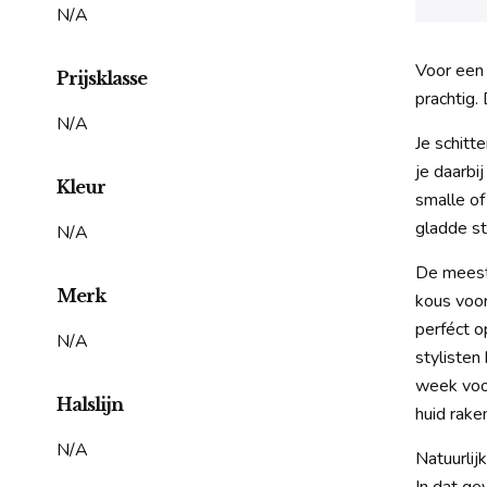
N/A
Voor een 
Prijsklasse
prachtig.
N/A
Je schitt
je daarbi
Kleur
smalle of
gladde sti
N/A
De meest 
Merk
kous voor
perféct o
N/A
stylisten
week voor
Halslijn
huid rake
N/A
Natuurlij