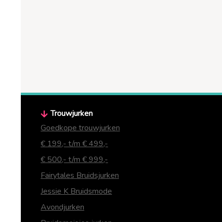
Trouwjurken
Goedkope trouwjurken
€ 199,- t/m € 499,-
€ 500,- t/m € 999,-
Fairytales Bruidsjurken
Jessie K Bruidsmode
Avondjurken