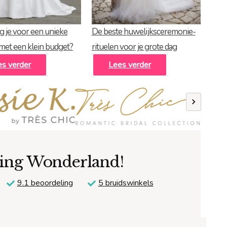
g je voor een unieke
De beste huwelijksceremonie-
 met een klein budget?
rituelen voor je grote dag
es verder
Lees verder
Previous
ding Wonderland!
9.1 beoordeling
5 bruidswinkels