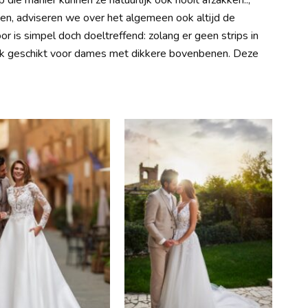
p die manier kunnen ze natuurlijk ook nooit afzakken..,
een, adviseren we over het algemeen ook altijd de
r is simpel doch doeltreffend: zolang er geen strips in
ook geschikt voor dames met dikkere bovenbenen. Deze