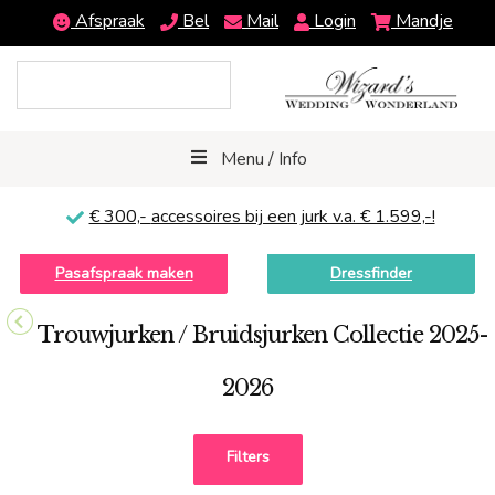
Afspraak
Bel
Mail
Login
Mandje
Menu / Info
€ 300,-
accessoires bij een jurk v.a. € 1.599,-!
Pasafspraak maken
Dressfinder
Trouwjurken / Bruidsjurken Collectie 2025-
2026
Filters