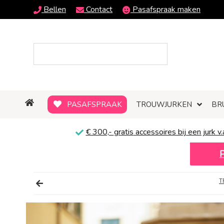
Bellen
Contact
Pasafspraak maken
PASAFSPRAAK
TROUWJURKEN
BR
€ 300,-
gratis
accessoires bij een jurk v.
T