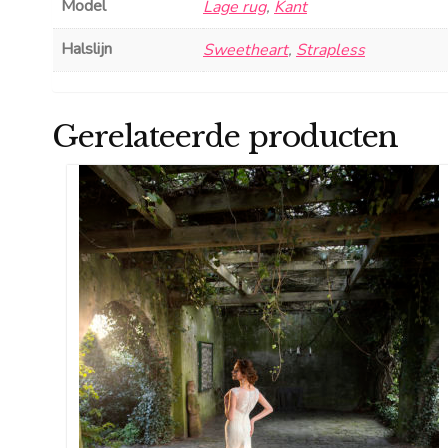
Model
Lage rug
,
Kant
Halslijn
Sweetheart
,
Strapless
Gerelateerde producten