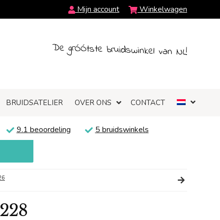
Mijn account
Winkelwagen
De grÓÓtste bruidswinkel van NL!
BRUIDSATELIER
OVER ONS
CONTACT
9.1 beoordeling
5 bruidswinkels
26
5228