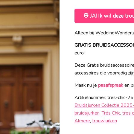
JA! Ik wil deze tro
Alleen bij WeddingWonderla
GRATIS BRUIDSACCESSOIRES
euro!
Deze Gratis bruidsaccessoires
accessoires die voorradig zij
Maak nu je
pasafspraak
en pr
Artikelnummer:
tres-chic-2
Bruidsjurken Collectie 202
bruidsjurken
,
Trés Chic
,
tres 
Almere
,
trouwjurken