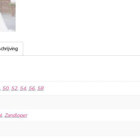
chrijving
,
50
,
52
,
54
,
56
,
58
l
,
Zandloper