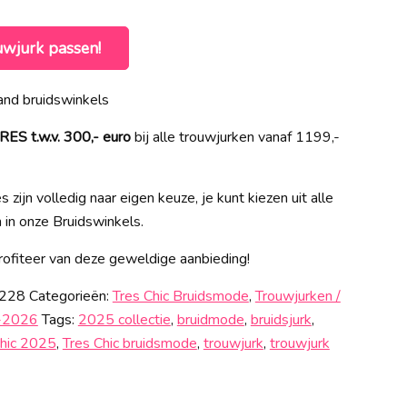
uwjurk passen!
nd bruidswinkels
 t.w.v. 300,- euro
bij alle trouwjurken vanaf 1199,-
 zijn volledig naar eigen keuze, je kunt kiezen uit alle
n in onze Bruidswinkels.
ofiteer van deze geweldige aanbieding!
5228
Categorieën:
Tres Chic Bruidsmode
,
Trouwjurken /
5-2026
Tags:
2025 collectie
,
bruidmode
,
bruidsjurk
,
chic 2025
,
Tres Chic bruidsmode
,
trouwjurk
,
trouwjurk