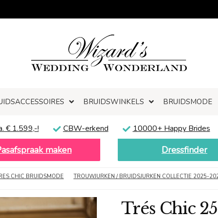
UIDSACCESSOIRES
BRUIDSWINKELS
BRUIDSMODE
a. € 1.599,-!
CBW-erkend
10000+ Happy Brides
Pasafspraak maken
Dressfinder
RES CHIC BRUIDSMODE
TROUWJURKEN / BRUIDSJURKEN COLLECTIE 2025-20
Trés Chic 2