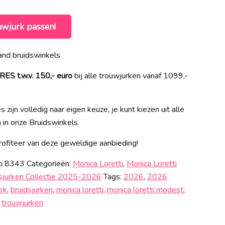
uwjurk passen!
nd bruidswinkels
 t.w.v. 150,- euro
bij alle trouwjurken vanaf 1099,-
 zijn volledig naar eigen keuze, je kunt kiezen uit alle
n in onze Bruidswinkels.
ofiteer van deze geweldige aanbieding!
ti 8343
Categorieën:
Monica Loretti
,
Monica Loretti
dsjurken Collectie 2025-2026
Tags:
2026
,
2026
urk
,
bruidsjurken
,
monica loretti
,
monica loretti modest
,
,
trouwjurken