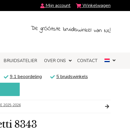
Mijn account
Winkelwagen
De grÓÓtste bruidswinkel van NL!
BRUIDSATELIER
OVER ONS
CONTACT
9.1 beoordeling
5 bruidswinkels
E 2025-2026
tti 8343