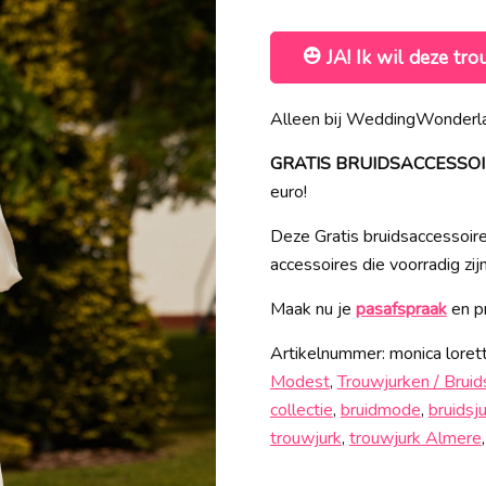
JA! Ik wil deze tro
Alleen bij WeddingWonderla
GRATIS BRUIDSACCESSOIRES
euro!
Deze Gratis bruidsaccessoires
accessoires die voorradig zij
Maak nu je
pasafspraak
en pr
Artikelnummer:
monica loret
Modest
,
Trouwjurken / Brui
collectie
,
bruidmode
,
bruidsj
trouwjurk
,
trouwjurk Almere