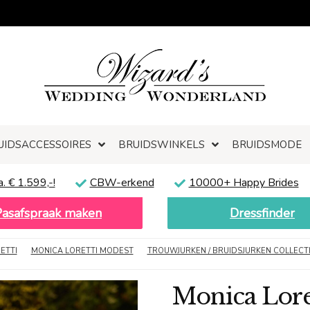
UIDSACCESSOIRES
BRUIDSWINKELS
BRUIDSMODE
a. € 1.599,-!
CBW-erkend
10000+ Happy Brides
Pasafspraak maken
Dressfinder
ETTI
MONICA LORETTI MODEST
TROUWJURKEN / BRUIDSJURKEN COLLECTI
Monica Lore