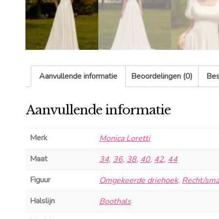
Aanvullende informatie
Beoordelingen (0)
Bes
Aanvullende informatie
Merk
Monica Loretti
Maat
34
,
36
,
38
,
40
,
42
,
44
Figuur
Omgekeerde driehoek
,
Recht/sma
Halslijn
Boothals