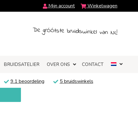
Mijn account
Winkelwagen
De grÓÓtste bruidswinkel van NL!
BRUIDSATELIER
OVER ONS
CONTACT
9.1 beoordeling
5 bruidswinkels