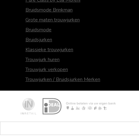
Pure Class by Elia Moreni
Bruidsmode Brinkman
Grote maten trouwjurken
Bruidsmode
Bruidsjurken
Klassieke trouwjurken
Trouwjurk huren
Trouwjurk verkopen
Trouwjurken / Bruidsjurken Merken