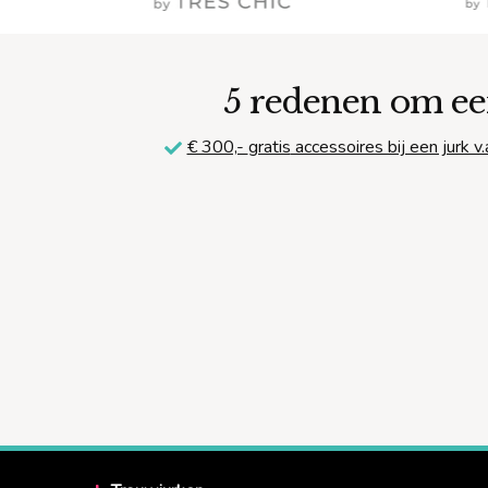
5 redenen om ee
€ 300,-
gratis
accessoires bij een jurk v.