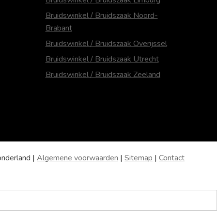
Bruidswinkel / Bruidszaak Limburg
Bruidswinkel / Bruidszaak Noord-
Brabant
Bruidswinkel / Bruidszaak Overijssel
Bruidswinkel / Bruidszaak Utrecht
Bruidswinkel / Bruidszaak Zeeland
derland |
Algemene voorwaarden
|
Sitemap
|
Contact