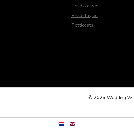
Bruidskousen
Bruidstasjes
Petticoats
© 2026 Wedding Won