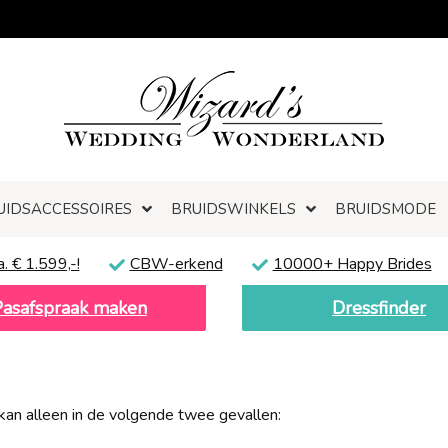
UIDSACCESSOIRES
BRUIDSWINKELS
BRUIDSMODE
a. € 1.599,-!
CBW-erkend
10000+ Happy Brides
Pasafspraak maken
Dressfinder
kan alleen in de volgende twee gevallen: