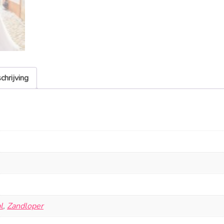
chrijving
l
,
Zandloper