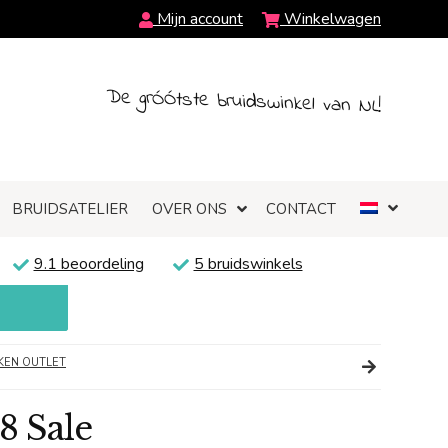
Mijn account
Winkelwagen
De grÓÓtste bruidswinkel van NL!
BRUIDSATELIER
OVER ONS
CONTACT
9.1 beoordeling
5 bruidswinkels
EN OUTLET
8 Sale