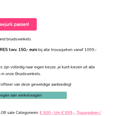
e
uwjurk passen!
00.
nd bruidswinkels
 t.w.v. 150,- euro
bij alle trouwjurken vanaf 1099,-
 zijn volledig naar eigen keuze, je kunt kiezen uit alle
n in onze Bruidswinkels.
ofiteer van deze geweldige aanbieding!
egen aan winkelwagen
108 sale
Categorieën:
€ 500,- t/m € 999,-
,
Trouwjurken /