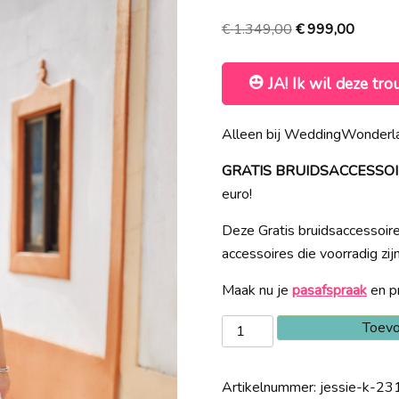
Oorspronkelijke
Huidig
€
1.349,00
€
999,00
prijs
prijs
was:
is:
JA! Ik wil deze tro
€ 1.349,00.
€ 999,
Alleen bij WeddingWonderla
GRATIS BRUIDSACCESSOIRES
euro!
Deze Gratis bruidsaccessoires
accessoires die voorradig zij
Maak nu je
pasafspraak
en pr
Jessie
Toevo
K
23108
Artikelnummer:
jessie-k-23
Sale