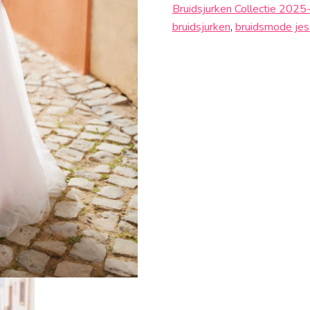
Bruidsjurken Collectie 202
aantal
bruidsjurken
,
bruidsmode jes