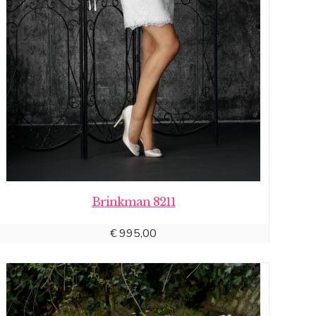
Brinkman 8211
€
995,00