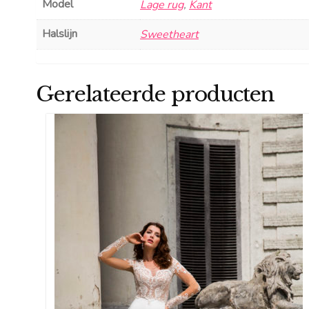
Model
Lage rug
,
Kant
Halslijn
Sweetheart
Gerelateerde producten