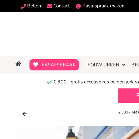
Bellen
Contact
Pasafspraak maken
PASAFSPRAAK
TROUWJURKEN
BR
€ 300,-
gratis
accessoires bij een jurk v.
€ 500,- T/M 