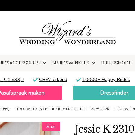
UIDSACCESSOIRES
BRUIDSWINKELS
BRUIDSMODE
a. € 1.599,-!
CBW-erkend
10000+ Happy Brides
Pasafspraak maken
Dressfinder
€ 999,-
TROUWJURKEN / BRUIDSJURKEN COLLECTIE 2025-2026
TROUWJURK
Jessie K 2310
Sale