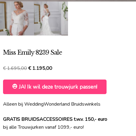
Miss Emily 8239 Sale
Oorspronkelijke
Huidige
€
1.695,00
€
1.195,00
prijs
prijs
was:
is:
JA! Ik wil deze trouwjurk passen!
€ 1.695,00.
€ 1.195,00.
Alleen bij WeddingWonderland Bruidswinkels
GRATIS BRUIDSACCESSOIRES t.w.v. 150,- euro
bij alle Trouwjurken vanaf 1099,- euro!