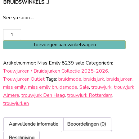
BRUIDSWINKELS…!
See ya soon….
Miss
Emily
Toevoegen aan winkelwagen
8239
Sale
Artikelnummer:
Miss Emily 8239 sale
Categorieën:
aantal
Trouwjurken / Bruidsjurken Collectie 2025-2026
,
Trouwjurken Outlet
Tags:
bruidmode
,
bruidsjurk
,
bruidsjurken
,
miss emily
,
miss emily bruidsmode
,
Sale
,
trouwjurk
,
trouwjurk
Almere
,
trouwjurk Den Haag
,
trouwjurk Rotterdam
,
trouwjurken
Aanvullende informatie
Beoordelingen (0)
Beschrijving