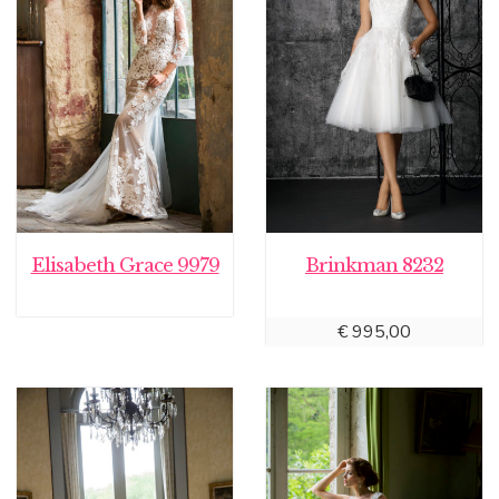
Elisabeth Grace 9979
Brinkman 8232
€
995,00