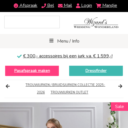
Afspraak
Bel
Mail
Login
Mandje
Menu / Info
€ 300,-
accessoires bij een jurk v.a. € 1.599,-!
Pasafspraak maken
Dressfinder
TROUWJURKEN / BRUIDSJURKEN COLLECTIE 2025-
2026
TROUWJURKEN OUTLET
Sale