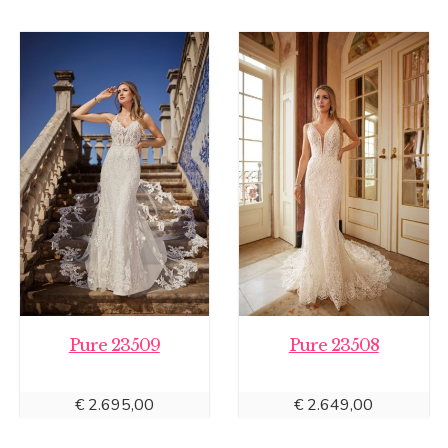
Pure 23509
Pure 23508
€
2.695,00
€
2.649,00