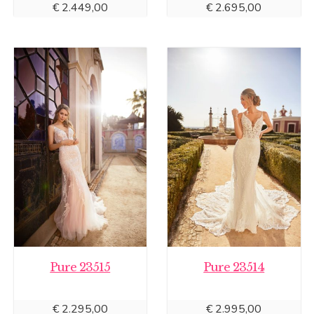
€
2.449,00
€
2.695,00
Pure 23515
Pure 23514
€
2.295,00
€
2.995,00