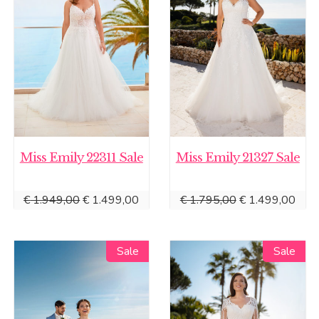
Miss Emily 22311 Sale
Miss Emily 21327 Sale
Oorspronkelijke
Huidige
Oorspronkelijke
Huid
€
1.949,00
€
1.499,00
€
1.795,00
€
1.499,00
prijs
prijs
prijs
prijs
was:
is:
was:
is:
Sale
Sale
€ 1.949,00.
€ 1.499,00.
€ 1.795,00.
€ 1.