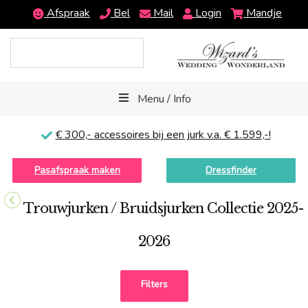
Afspraak
Bel
Mail
Login
Mandje
Menu / Info
€ 300,-
accessoires bij een jurk v.a. € 1.599,-!
Pasafspraak maken
Dressfinder
Trouwjurken / Bruidsjurken Collectie 2025-
2026
Filters