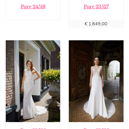
Pure 24518
Pure 23527
€
1.849,00