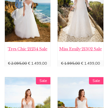
Tres Chic 21234 Sale
Miss Emily 21302 Sale
Oorspronkelijke
Huidige
Oorspronkelijke
Huid
€
2.095,00
€
1.499,00
€
1.995,00
€
1.499,00
prijs
prijs
prijs
prijs
was:
is:
was:
is:
Sale
Sale
€ 2.095,00.
€ 1.499,00.
€ 1.995,00.
€ 1.