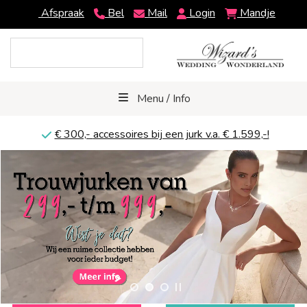
Afspraak
Bel
Mail
Login
Mandje
Menu / Info
€ 300,-
accessoires bij een jurk v.a. € 1.599,-!