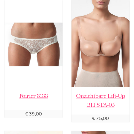
Poirier 3133
Onzichtbare Lift-Up
BH STA-05
€
39,00
€
75,00