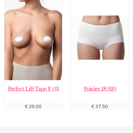
Perfect Lift Tape F-03
Poirier 18 920
€
39,00
€
37,50