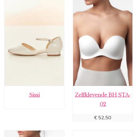
Sissi
Zelfklevende BH STA-
02
€
52,50