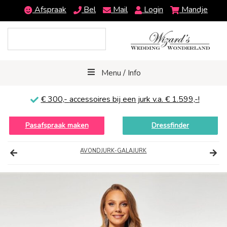
Afspraak
Bel
Mail
Login
Mandje
Menu / Info
€ 300,-
accessoires bij een jurk v.a. € 1.599,-!
Pasafspraak maken
Dressfinder
AVONDJURK-GALAJURK