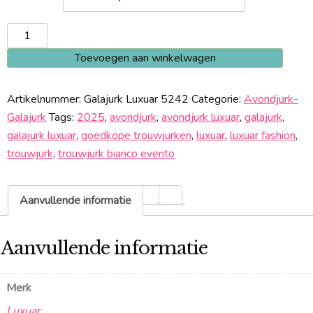
Galajurk
5242
Toevoegen aan winkelwagen
aantal
Artikelnummer:
Galajurk Luxuar 5242
Categorie:
Avondjurk-
Galajurk
Tags:
2025
,
avondjurk
,
avondjurk luxuar
,
galajurk
,
galajurk luxuar
,
goedkope trouwjurken
,
luxuar
,
luxuar fashion
,
trouwjurk
,
trouwjurk bianco evento
Aanvullende informatie
Aanvullende informatie
Merk
Luxuar