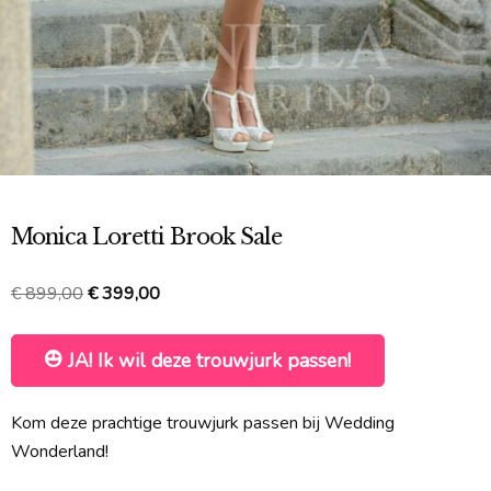
Monica Loretti Brook Sale
Oorspronkelijke
Huidige
€
899,00
€
399,00
prijs
prijs
was:
is:
JA! Ik wil deze trouwjurk passen!
€ 899,00.
€ 399,00.
Kom deze prachtige trouwjurk passen bij Wedding
Wonderland!