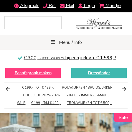
Afspraak
Bel
Mail
Login
Mandje
Menu / Info
€ 300,-
accessoires bij een jurk v.a. € 1.599,-!
Pasafspraak maken
Dressfinder
€ 199,- TOT € 499,-.
TROUWJURKEN / BRUIDSJURKEN
COLLECTIE 2025-2026
SUPER SUMMER - SAMPLE
SALE
€ 199,- T/M € 499,-
TROUWJURKEN TOT € 500,-
Sale