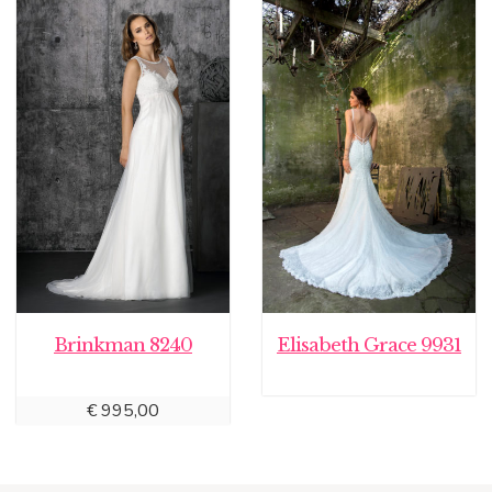
Brinkman 8240
Elisabeth Grace 9931
€
995,00