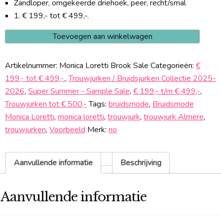
Zandloper, omgekeerde driehoek, peer, recht/smal
1. € 199,- tot € 499,-.
Monica
Toevoegen aan winkelwagen
Loretti
Brook
Artikelnummer:
Monica Loretti Brook Sale
Categorieën:
€
Sale
199,- tot € 499,-.
,
Trouwjurken / Bruidsjurken Collectie 2025-
aantal
2026
,
Super Summer - Sample Sale
,
€ 199,- t/m € 499,-
,
Trouwjurken tot € 500,-
Tags:
bruidsmode
,
Bruidsmode
Monica Loretti
,
monica loretti
,
trouwjurk
,
trouwjurk Almere
,
trouwjurken
,
Voorbeeld
Merk:
no
Aanvullende informatie
Beschrijving
Aanvullende informatie