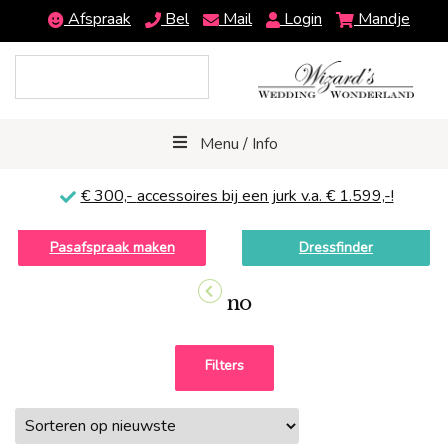
Afspraak
Bel
Mail
Login
Mandje
Menu / Info
€ 300,-
accessoires bij een jurk v.a. € 1.599,-!
Pasafspraak maken
Dressfinder
no
Filters