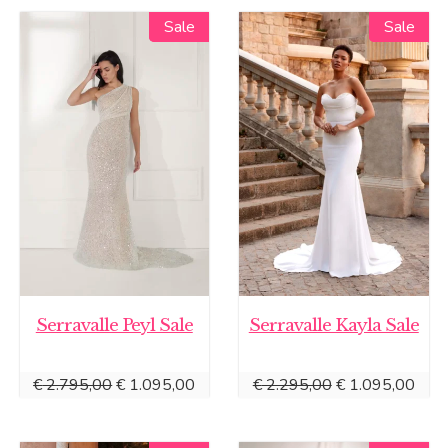
Sale
Sale
Sale
Sale
Serravalle Peyl Sale
Serravalle Kayla Sale
Oorspronkelijke
Huidige
Oorspronkelijke
Huid
€
2.795,00
€
1.095,00
€
2.295,00
€
1.095,00
prijs
prijs
prijs
prijs
was:
is:
was:
is: