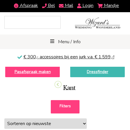
Afspraak
Bel
Mail
Login
Mandje
Menu / Info
€ 300,-
accessoires bij een jurk v.a. € 1.599,-!
Pasafspraak maken
Dressfinder
Kant
Filters