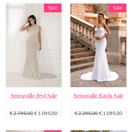
Sale
Sale
Sale
Sale
Serravalle Peyl Sale
Serravalle Kayla Sale
Oorspronkelijke
Huidige
Oorspronkelijke
Huid
€
2.795,00
€
1.095,00
€
2.295,00
€
1.095,00
prijs
prijs
prijs
prijs
was:
is:
was:
is: