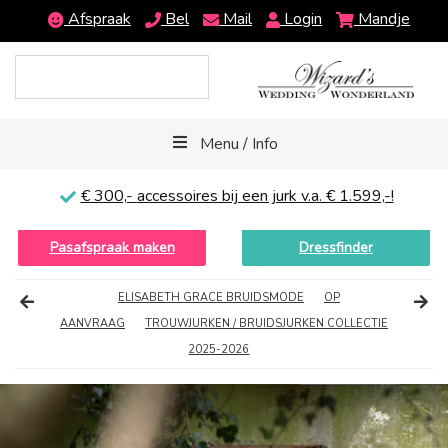
Afspraak
Bel
Mail
Login
Mandje
Menu / Info
€ 300,-
accessoires bij een jurk v.a. € 1.599,-!
Pasafspraak maken
Dressfinder
ELISABETH GRACE BRUIDSMODE
OP
AANVRAAG
TROUWJURKEN / BRUIDSJURKEN COLLECTIE
2025-2026