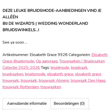
DEZE LEUKE BRUIDSMODE-AANBIEDINGEN VIND JE
ALLÉÉN
BIJ DE WIZARD’S | WEDDING WONDERLAND
BRUIDSWINKELS…!
See ya soon….
Artikelnummer:
Elisabeth Grace 9928
Categorieën:
Elisabeth
Grace Bruidsmode
,
Op aanvraag
,
Trouwjurken / Bruidsjurken
Collectie 2025-2026
Tags:
bruidmode
,
bruidsjurk
,
bruidsjurken
,
bruidsmode
,
elisabeth grace
,
elisabeth grace
trouwjurk
,
trouwjurk
,
trouwjurk Almere
,
trouwjurk Den Haag
,
trouwjurk Rotterdam
,
trouwjurken
Aanvullende informatie
Beoordelingen (0)