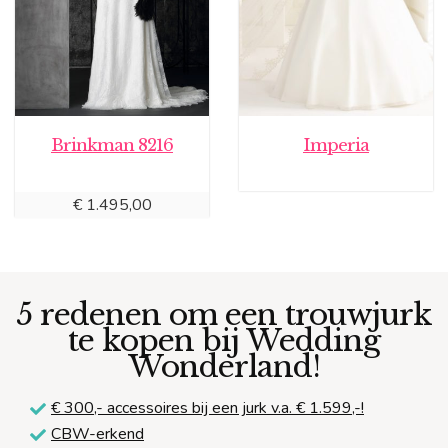
Brinkman 8216
Imperia
€
1.495,00
5 redenen om een trouwjurk
te kopen bij Wedding
Wonderland!
€ 300,-
accessoires bij een jurk v.a. € 1.599,-!
CBW-erkend