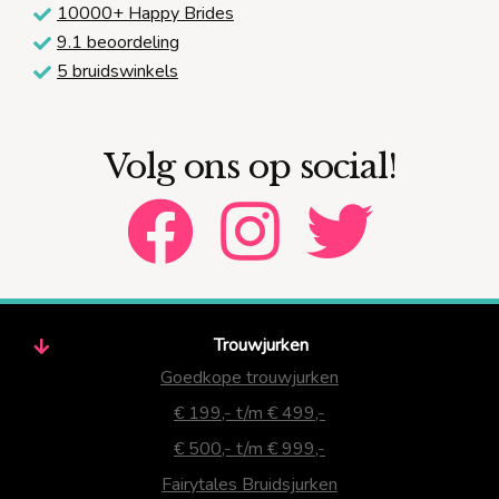
10000+ Happy Brides
9.1 beoordeling
5 bruidswinkels
Volg ons op social!
Trouwjurken
Goedkope trouwjurken
€ 199,- t/m € 499,-
€ 500,- t/m € 999,-
Fairytales Bruidsjurken