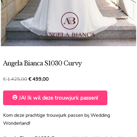
Angela Bianca S1030 Curvy
Oorspronkelijke
Huidige
€
1.425,00
€
499,00
prijs
prijs
was:
is:
JA! Ik wil deze trouwjurk passen!
€ 1.425,00.
€ 499,00.
Kom deze prachtige trouwjurk passen bij Wedding
Wonderland!