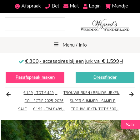
Afspraak
Bel
Mail
Login
Mandje
Menu / Info
€ 300,-
accessoires bij een jurk v.a. € 1.599,-!
Pasafspraak maken
Dressfinder
€ 199,- TOT € 499,-.
TROUWJURKEN / BRUIDSJURKEN
COLLECTIE 2025-2026
SUPER SUMMER - SAMPLE
SALE
€ 199,- T/M € 499,-
TROUWJURKEN TOT € 500,-
Sale