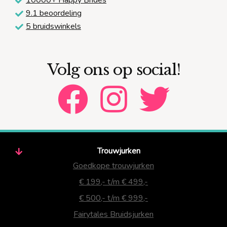
9.1 beoordeling
5 bruidswinkels
Volg ons op social!
Trouwjurken
Goedkope trouwjurken
€ 199,- t/m € 499,-
€ 500,- t/m € 999,-
Fairytales Bruidsjurken