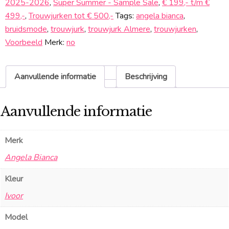
2025-2026
,
Super Summer - Sample Sale
,
€ 199,- t/m €
499,-
,
Trouwjurken tot € 500,-
Tags:
angela bianca
,
bruidsmode
,
trouwjurk
,
trouwjurk Almere
,
trouwjurken
,
Voorbeeld
Merk:
no
Aanvullende informatie
Beschrijving
Aanvullende informatie
Merk
Angela Bianca
Kleur
Ivoor
Model