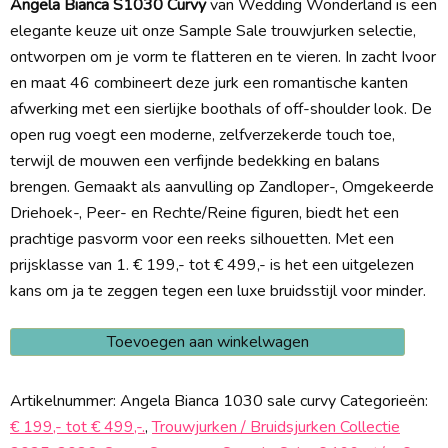
Angela Bianca S1030 Curvy
van Wedding Wonderland is een
elegante keuze uit onze Sample Sale trouwjurken selectie,
ontworpen om je vorm te flatteren en te vieren. In zacht Ivoor
en maat 46 combineert deze jurk een romantische kanten
afwerking met een sierlijke boothals of off-shoulder look. De
open rug voegt een moderne, zelfverzekerde touch toe,
terwijl de mouwen een verfijnde bedekking en balans
brengen. Gemaakt als aanvulling op Zandloper-, Omgekeerde
Driehoek-, Peer- en Rechte/Reine figuren, biedt het een
prachtige pasvorm voor een reeks silhouetten. Met een
prijsklasse van 1. € 199,- tot € 499,- is het een uitgelezen
kans om ja te zeggen tegen een luxe bruidsstijl voor minder.
Angela
Toevoegen aan winkelwagen
Bianca
S1030
Artikelnummer:
Angela Bianca 1030 sale curvy
Categorieën:
Curvy
€ 199,- tot € 499,-.
,
Trouwjurken / Bruidsjurken Collectie
aantal