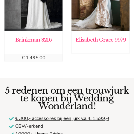
Brinkman 8216
Elisabeth Grace 9979
€
1.495,00
5 redenen om een trouwjurk
te kopen bij Wedding
Wonderland!
€ 300,-
accessoires bij een jurk v.a. € 1.599,-!
CBW-erkend
10000+ Happy Brides