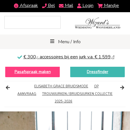
Afspraak
Bel
Mail
Login
Mandje
Menu / Info
€ 300,-
accessoires bij een jurk v.a. € 1.599,-!
Pasafspraak maken
Dressfinder
ELISABETH GRACE BRUIDSMODE
OP
AANVRAAG
TROUWJURKEN / BRUIDSJURKEN COLLECTIE
2025-2026