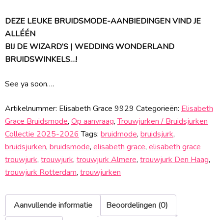
DEZE LEUKE BRUIDSMODE-AANBIEDINGEN VIND JE
ALLÉÉN
BIJ DE WIZARD’S | WEDDING WONDERLAND
BRUIDSWINKELS…!
See ya soon….
Artikelnummer:
Elisabeth Grace 9929
Categorieën:
Elisabeth
Grace Bruidsmode
,
Op aanvraag
,
Trouwjurken / Bruidsjurken
Collectie 2025-2026
Tags:
bruidmode
,
bruidsjurk
,
bruidsjurken
,
bruidsmode
,
elisabeth grace
,
elisabeth grace
trouwjurk
,
trouwjurk
,
trouwjurk Almere
,
trouwjurk Den Haag
,
trouwjurk Rotterdam
,
trouwjurken
Aanvullende informatie
Beoordelingen (0)