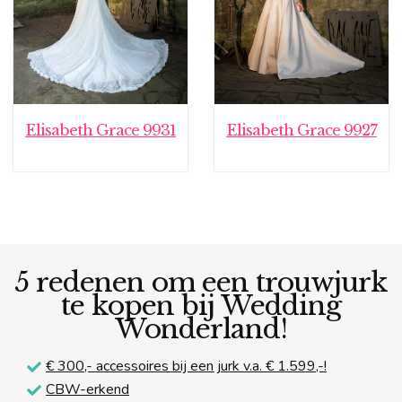
Elisabeth Grace 9931
Elisabeth Grace 9927
5 redenen om een trouwjurk
te kopen bij Wedding
Wonderland!
€ 300,-
accessoires bij een jurk v.a. € 1.599,-!
CBW-erkend