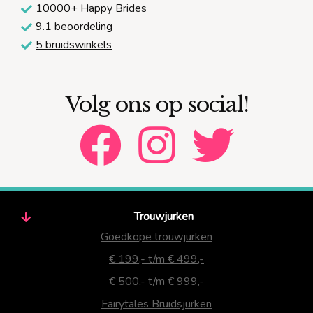
10000+ Happy Brides
9.1 beoordeling
5 bruidswinkels
Volg ons op social!
Trouwjurken
Goedkope trouwjurken
€ 199,- t/m € 499,-
€ 500,- t/m € 999,-
Fairytales Bruidsjurken