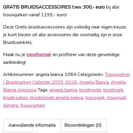
GRATIS BRUIDSACCESSOIRES t.w.v. 300,- euro
bij alle
trouwjurken vanaf 1199,- euro!
Deze Gratis bruidsaccessoires zijn volledig naar eigen keuze,
je kunt kiezen uit alle accessoires die voorradig zijn in onze
Bruidswinkels.
Maak nu je
pasafspraak
en profiteer van deze geweldige
aanbieding!
Artikelnummer:
angela bianca 1084
Categorieën:
Trouwjurken
/ Bruidsjurken Collectie 2025-2026
,
Angela Bianca
,
Angela
Bianca Amorosa
Tags:
angela bianca
,
bruidmode
,
bruidsjurk
,
bruidsjurken
,
bruidsmode angela bianca
,
trouwjurk
,
trouwjurk
Almere
,
trouwjurken
Aanvullende informatie
Beoordelingen (0)