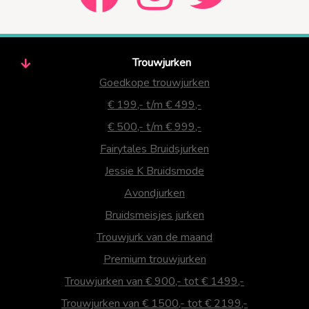
Trouwjurken
Goedkope trouwjurken
€ 199,- t/m € 499,-
€ 500,- t/m € 999,-
Fairytales Bruidsjurken
Jessie K Bruidsmode
Avondjurken
Bruidsmeisjes jurken
Trouwjurk van de maand
Premium trouwjurken
Trouwjurken van € 900,- tot € 1499,-
Trouwjurken van € 1500,- tot € 2199,-