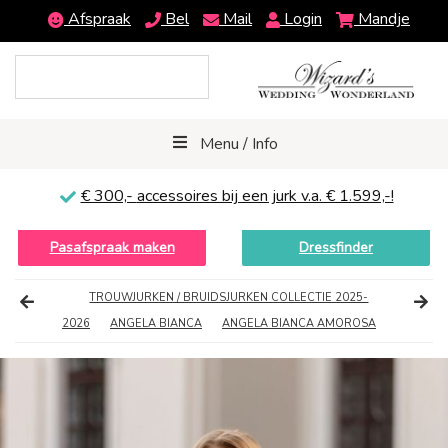
Afspraak
Bel
Mail
Login
Mandje
Menu / Info
€ 300,-
accessoires bij een jurk v.a. € 1.599,-!
Pasafspraak maken
Dressfinder
TROUWJURKEN / BRUIDSJURKEN COLLECTIE 2025-
2026
ANGELA BIANCA
ANGELA BIANCA AMOROSA