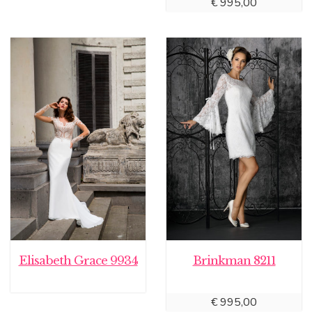
€
995,00
Elisabeth Grace 9934
Brinkman 8211
€
995,00