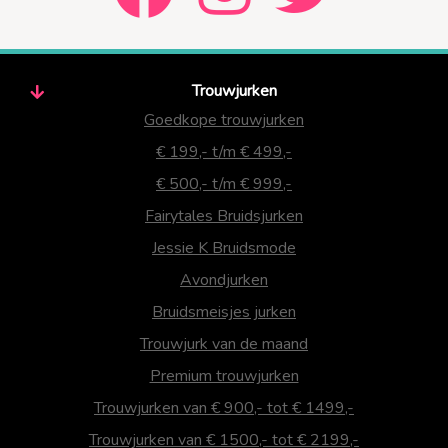
Trouwjurken
Goedkope trouwjurken
€ 199,- t/m € 499,-
€ 500,- t/m € 999,-
Fairytales Bruidsjurken
Jessie K Bruidsmode
Avondjurken
Bruidsmeisjes jurken
Trouwjurk van de maand
Premium trouwjurken
Trouwjurken van € 900,- tot € 1499,-
Trouwjurken van € 1500,- tot € 2199,-