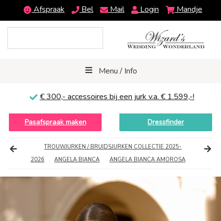
Afspraak
Bel
Mail
Login
Mandje
Menu / Info
€ 300,-
accessoires bij een jurk v.a. € 1.599,-!
Pasafspraak maken
Dressfinder
TROUWJURKEN / BRUIDSJURKEN COLLECTIE 2025-
2026
ANGELA BIANCA
ANGELA BIANCA AMOROSA