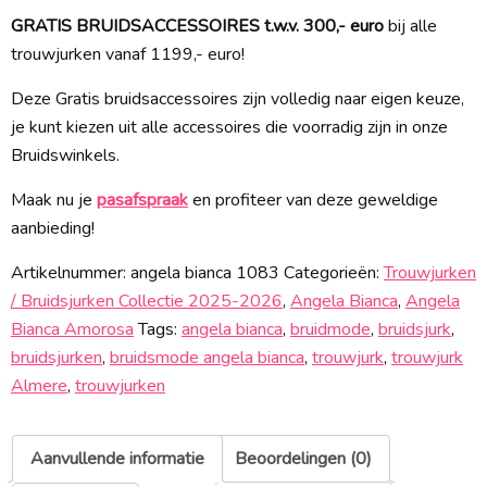
GRATIS BRUIDSACCESSOIRES t.w.v. 300,- euro
bij alle
trouwjurken vanaf 1199,- euro!
Deze Gratis bruidsaccessoires zijn volledig naar eigen keuze,
je kunt kiezen uit alle accessoires die voorradig zijn in onze
Bruidswinkels.
Maak nu je
pasafspraak
en profiteer van deze geweldige
aanbieding!
Artikelnummer:
angela bianca 1083
Categorieën:
Trouwjurken
/ Bruidsjurken Collectie 2025-2026
,
Angela Bianca
,
Angela
Bianca Amorosa
Tags:
angela bianca
,
bruidmode
,
bruidsjurk
,
bruidsjurken
,
bruidsmode angela bianca
,
trouwjurk
,
trouwjurk
Almere
,
trouwjurken
Aanvullende informatie
Beoordelingen (0)