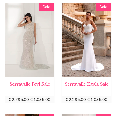
Sale
Sale
Sale
Sale
Serravalle Peyl Sale
Serravalle Kayla Sale
Oorspronkelijke
Huidige
Oorspronkelijke
Huid
€
2.795,00
€
1.095,00
€
2.295,00
€
1.095,00
prijs
prijs
prijs
prijs
was:
is:
was:
is: