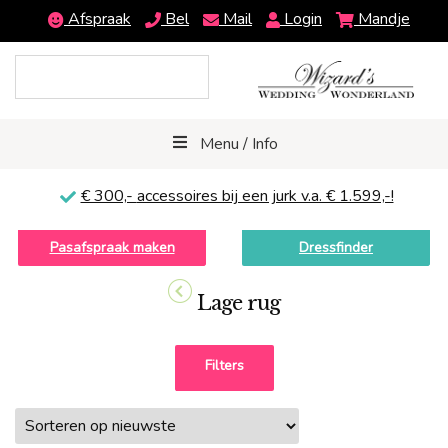
Afspraak
Bel
Mail
Login
Mandje
Menu / Info
€ 300,-
accessoires bij een jurk v.a. € 1.599,-!
Pasafspraak maken
Dressfinder
Lage rug
Filters