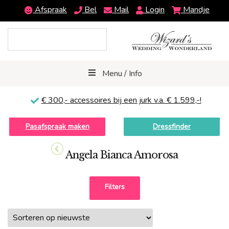
Afspraak
Bel
Mail
Login
Mandje
Menu / Info
€ 300,-
accessoires bij een jurk v.a. € 1.599,-!
Pasafspraak maken
Dressfinder
Angela Bianca Amorosa
Filters