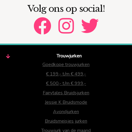
Volg ons op social!
Trouwjurken
Goedkope trouwjurken
€ 199,- t/m € 499,-
€ 500,- t/m € 999,-
Fairytales Bruidsjurken
Jessie K Bruidsmode
Avondjurken
Bruidsmeisjes jurken
Trouwjurk van de maand