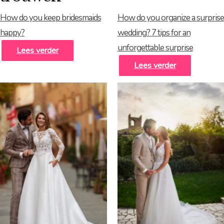
How do you keep bridesmaids
How do you organize a surprise
happy?
wedding? 7 tips for an
unforgettable surprise
Lees verder
Lees verder