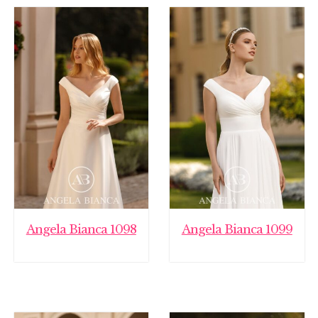
Angela Bianca 1098
Angela Bianca 1099