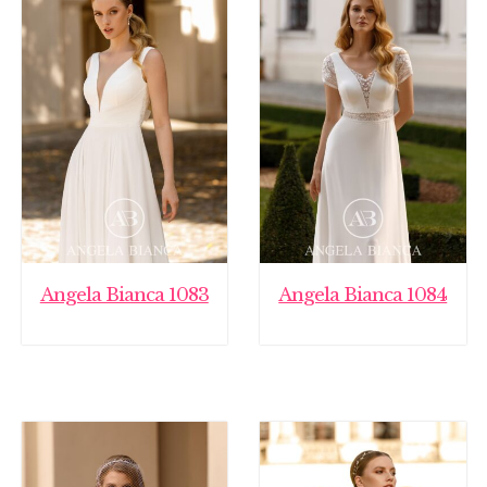
Angela Bianca 1083
Angela Bianca 1084