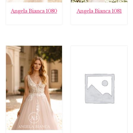
Angela Bianca 1080
Angela Bianca 1081