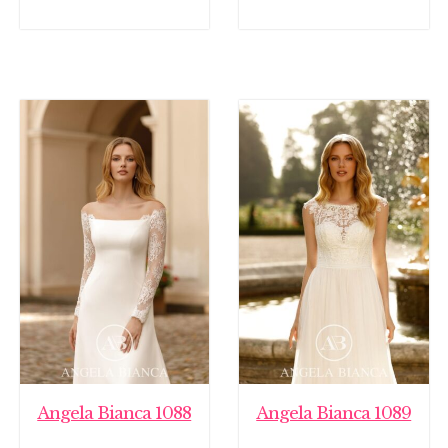
Angela Bianca 1088
Angela Bianca 1089