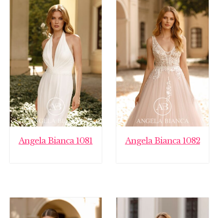
Angela Bianca 1081
Angela Bianca 1082