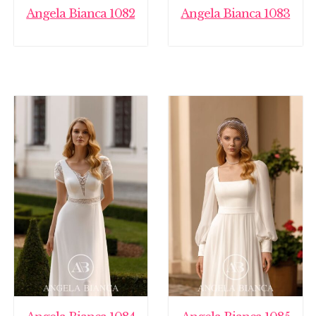
Angela Bianca 1082
Angela Bianca 1083