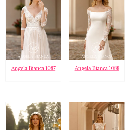
Angela Bianca 1087
Angela Bianca 1088