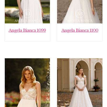
Angela Bianca 1099
Angela Bianca 1100