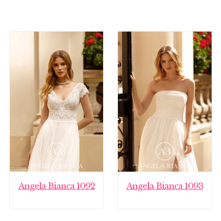
Angela Bianca 1092
Angela Bianca 1093