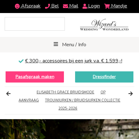
Afspraak
Bel
Mail
Login
Mandje
Menu / Info
€ 300,-
accessoires bij een jurk v.a. € 1.599,-!
Pasafspraak maken
Dressfinder
ELISABETH GRACE BRUIDSMODE
OP
AANVRAAG
TROUWJURKEN / BRUIDSJURKEN COLLECTIE
2025-2026