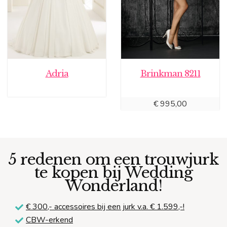
Adria
Brinkman 8211
€
995,00
5 redenen om een trouwjurk
te kopen bij Wedding
Wonderland!
€ 300,-
accessoires bij een jurk v.a. € 1.599,-!
CBW-erkend