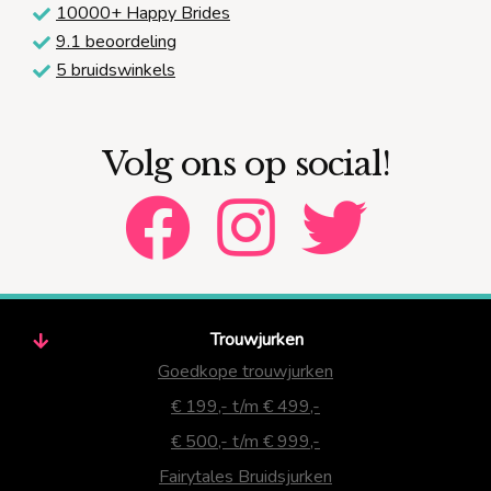
10000+ Happy Brides
9.1 beoordeling
5 bruidswinkels
Volg ons op social!
Trouwjurken
Goedkope trouwjurken
€ 199,- t/m € 499,-
€ 500,- t/m € 999,-
Fairytales Bruidsjurken