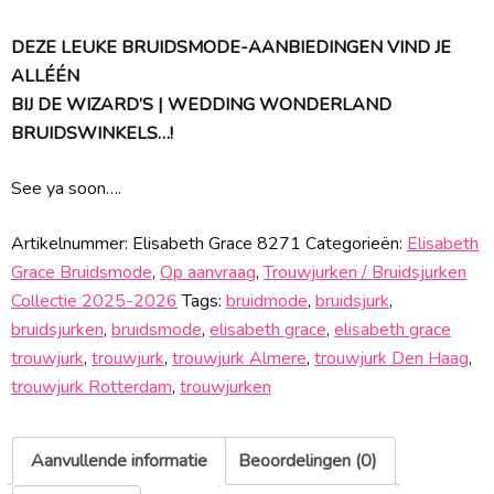
DEZE LEUKE BRUIDSMODE-AANBIEDINGEN VIND JE
ALLÉÉN
BIJ DE WIZARD’S | WEDDING WONDERLAND
BRUIDSWINKELS…!
See ya soon….
Artikelnummer:
Elisabeth Grace 8271
Categorieën:
Elisabeth
Grace Bruidsmode
,
Op aanvraag
,
Trouwjurken / Bruidsjurken
Collectie 2025-2026
Tags:
bruidmode
,
bruidsjurk
,
bruidsjurken
,
bruidsmode
,
elisabeth grace
,
elisabeth grace
trouwjurk
,
trouwjurk
,
trouwjurk Almere
,
trouwjurk Den Haag
,
trouwjurk Rotterdam
,
trouwjurken
Aanvullende informatie
Beoordelingen (0)