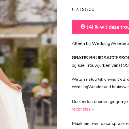
€
2.195,00
JA! Ik wil deze tro
Alleen bij WeddingWonderla
GRATIS BRUIDSACCESSOIRES
bij alle Trouwjurken vanaf 99
We zijn natuurlijk onwijs trots
WeddingWonderland bruidswink
Duizenden bruiden gingen je a
recensies
–
Maak hier een pasafspraak en