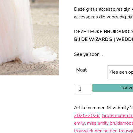
Deze gratis accessoires zijn v
accessoires die voorradig zij
DEZE LEUKE BRUIDSMOD
BIJ DE WIZARD’S | WE
See ya soon….
Maat
Miss
Toevo
Emily
23316
Artikelnummer:
Miss Emily 
aantal
2025-2026
,
Grote maten t
emily
,
miss emily bruidsmod
trouwjurk den helder
,
trouwj