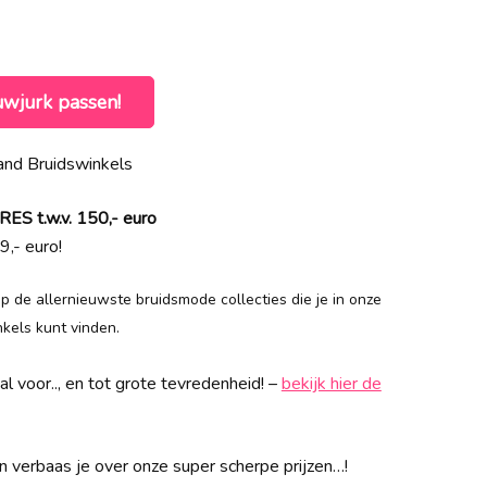
uwjurk passen!
nd Bruidswinkels
 t.w.v. 150,- euro
9,- euro!
 op de allernieuwste bruidsmode collecties die je in onze
els kunt vinden.
l voor.., en tot grote tevredenheid! –
bekijk hier de
 verbaas je over onze super scherpe prijzen…!