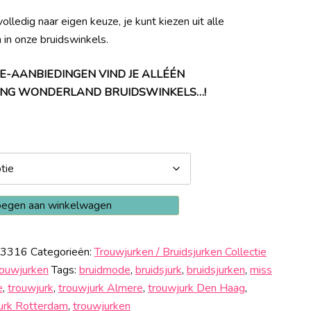
olledig naar eigen keuze, je kunt kiezen uit alle
n in onze bruidswinkels.
E-AANBIEDINGEN VIND JE ALLÉÉN
DDING WONDERLAND BRUIDSWINKELS…!
egen aan winkelwagen
23316
Categorieën:
Trouwjurken / Bruidsjurken Collectie
rouwjurken
Tags:
bruidmode
,
bruidsjurk
,
bruidsjurken
,
miss
e
,
trouwjurk
,
trouwjurk Almere
,
trouwjurk Den Haag
,
urk Rotterdam
,
trouwjurken