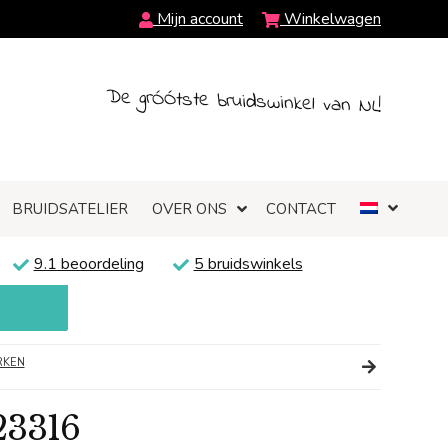
Mijn account
Winkelwagen
De grÓÓtste bruidswinkel van NL!
BRUIDSATELIER
OVER ONS
CONTACT
9.1 beoordeling
5 bruidswinkels
RKEN
23316