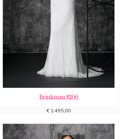
Brinkman 8206
€
1.495,00