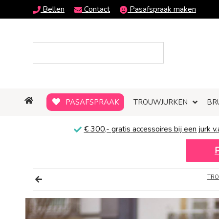
Bellen
Contact
Pasafspraak maken
PASAFSPRAAK
TROUWJURKEN
BR
€ 300,-
gratis
accessoires bij een jurk v.
TRO