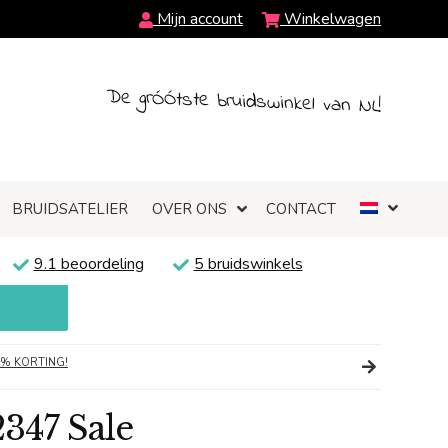
Mijn account
Winkelwagen
De grÓÓtste bruidswinkel van NL!
BRUIDSATELIER
OVER ONS
CONTACT
9.1 beoordeling
5 bruidswinkels
0% KORTING!
2347 Sale