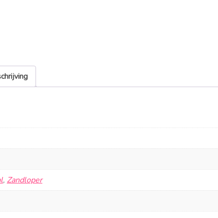
chrijving
l
,
Zandloper