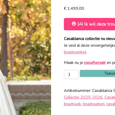
€
1.499,00
JA! Ik wil deze tro
Casablanca collectie nu ni
Je vind al deze onvergetelij
bruidswinkel
.
Maak nu je
pasafspraak
en pr
Casablanca
Toevo
2347
Sale
Artikelnummer:
Casablanca 
aantal
Collectie 2025-2026
,
Casab
bruidsjurk
,
bruidsjurken
,
casa