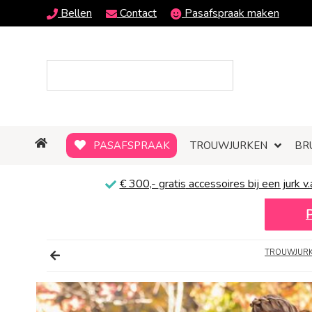
Bellen
Contact
Pasafspraak maken
PASAFSPRAAK
TROUWJURKEN
BR
€ 300,-
gratis
accessoires bij een jurk v.
TROUWJURKE