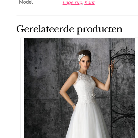
Model
Lage rug
,
Kant
Gerelateerde producten