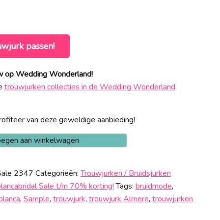
uwjurk passen!
euw op Wedding Wonderland!
ke
trouwjurken collecties in de Wedding Wonderland
ofiteer van deze geweldige aanbieding!
egen aan winkelwagen
Sale 2347
Categorieën:
Trouwjurken / Bruidsjurken
lancabridal Sale t/m 70% korting!
Tags:
bruidmode
,
blanca
,
Sample
,
trouwjurk
,
trouwjurk Almere
,
trouwjurken