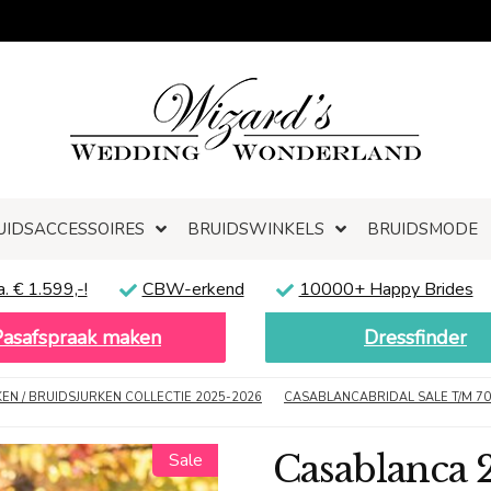
UIDSACCESSOIRES
BRUIDSWINKELS
BRUIDSMODE
a. € 1.599,-!
CBW-erkend
10000+ Happy Brides
Pasafspraak maken
Dressfinder
N / BRUIDSJURKEN COLLECTIE 2025-2026
CASABLANCABRIDAL SALE T/M 7
Casablanca 
Sale