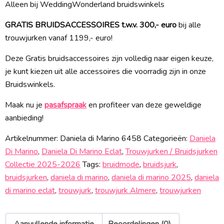
Alleen bij WeddingWonderland bruidswinkels
GRATIS BRUIDSACCESSOIRES t.w.v. 300,- euro
bij alle
trouwjurken vanaf 1199,- euro!
Deze Gratis bruidsaccessoires zijn volledig naar eigen keuze,
je kunt kiezen uit alle accessoires die voorradig zijn in onze
Bruidswinkels.
Maak nu je
pasafspraak
en profiteer van deze geweldige
aanbieding!
Artikelnummer:
Daniela di Marino 6458
Categorieën:
Daniela
Di Marino
,
Daniela Di Marino Eclat
,
Trouwjurken / Bruidsjurken
Collectie 2025-2026
Tags:
bruidmode
,
bruidsjurk
,
bruidsjurken
,
daniela di marino
,
daniela di marino 2025
,
daniela
di marino eclat
,
trouwjurk
,
trouwjurk Almere
,
trouwjurken