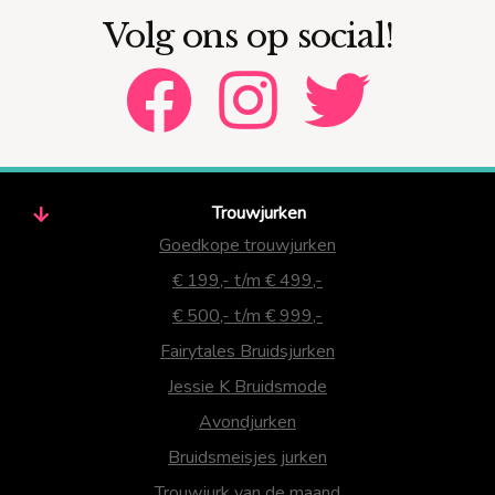
Volg ons op social!
Trouwjurken
Goedkope trouwjurken
€ 199,- t/m € 499,-
€ 500,- t/m € 999,-
Fairytales Bruidsjurken
Jessie K Bruidsmode
Avondjurken
Bruidsmeisjes jurken
Trouwjurk van de maand