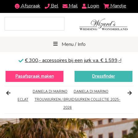
Afspraak
Bel
Mail
Login
Mandje
Menu / Info
€ 300,-
accessoires bij een jurk v.a. € 1.599,-!
Pasafspraak maken
Dressfinder
DANIELA DI MARINO
DANIELA DI MARINO
ECLAT
TROUWJURKEN / BRUIDSJURKEN COLLECTIE 2025-
2026