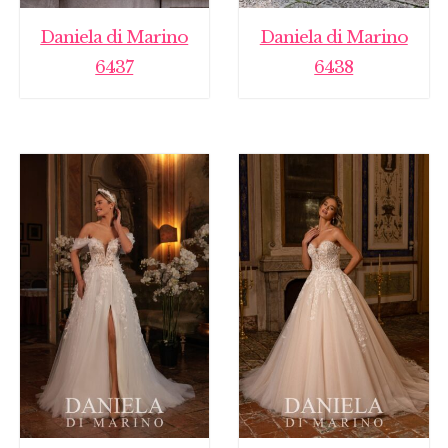
Daniela di Marino
Daniela di Marino
6437
6438