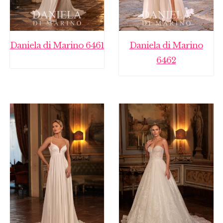
Daniela di Marino 6461
Daniela di Marino
6462