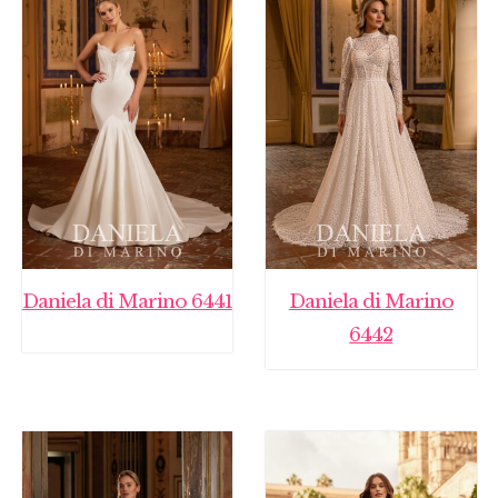
Daniela di Marino 6441
Daniela di Marino
6442