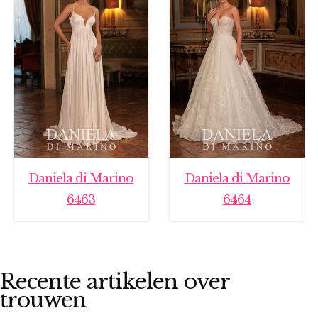
Daniela di Marino
Daniela di Marino
6463
6464
Recente artikelen over
trouwen