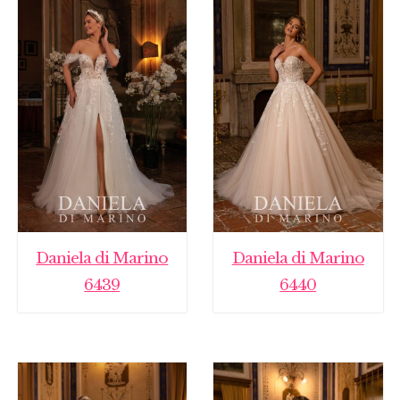
Daniela di Marino
Daniela di Marino
6439
6440