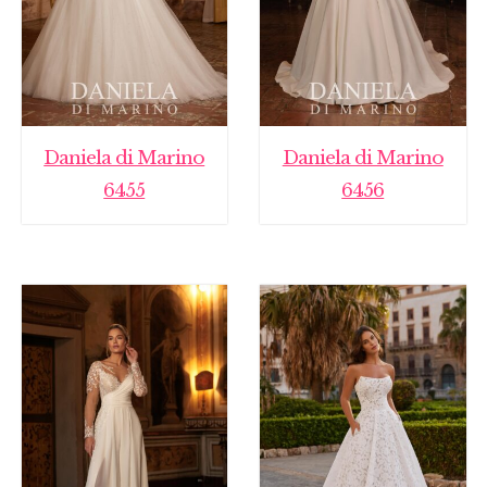
Daniela di Marino
Daniela di Marino
6455
6456