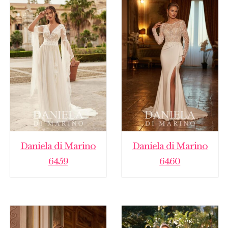
Daniela di Marino
Daniela di Marino
6459
6460