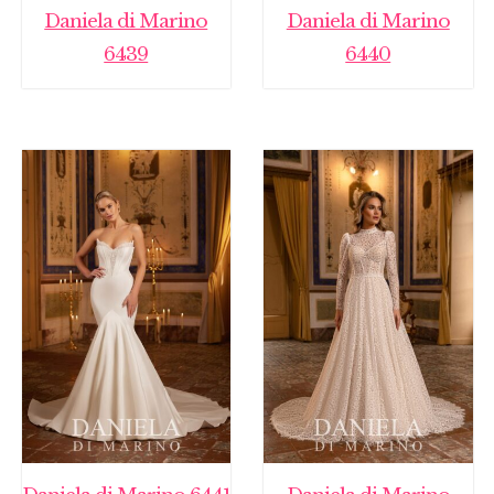
Daniela di Marino
Daniela di Marino
6439
6440