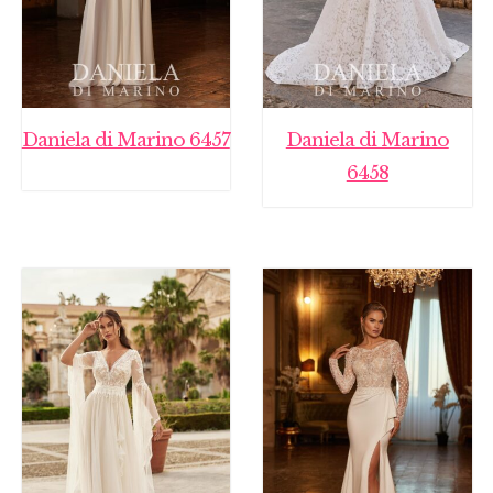
Daniela di Marino 6457
Daniela di Marino
6458