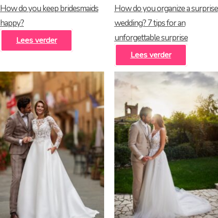
How do you keep bridesmaids
How do you organize a surprise
happy?
wedding? 7 tips for an
unforgettable surprise
Lees verder
Lees verder