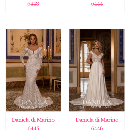
6443
6444
Daniela di Marino
Daniela di Marino
6445
6446