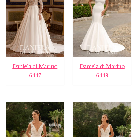
Daniela di Marino
Daniela di Marino
6447
6448