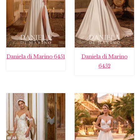
Daniela di Marino 6451
Daniela di Marino
6452