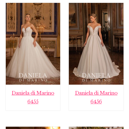
Daniela di Marino
Daniela di Marino
6455
6456