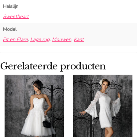
Halslijn
Sweetheart
Model
Fit en Flare
,
Lage rug
,
Mouwen
,
Kant
Gerelateerde producten