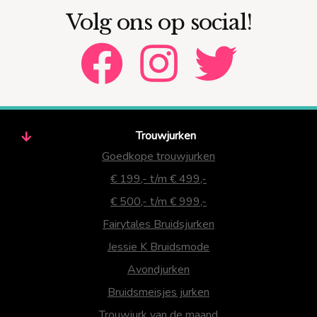
Volg ons op social!
Trouwjurken
Goedkope trouwjurken
€ 199,- t/m € 499,-
€ 500,- t/m € 999,-
Fairytales Bruidsjurken
Jessie K Bruidsmode
Avondjurken
Bruidsmeisjes jurken
Trouwjurk van de maand