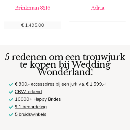
Brinkman 8216
Adria
€
1.495,00
5 redenen om een trouwjurk
te kopen bij Wedding
Wonderland!
€ 300,-
accessoires bij een jurk v.a. € 1.599,-!
CBW-erkend
10000+ Happy Brides
9.1 beoordeling
5 bruidswinkels