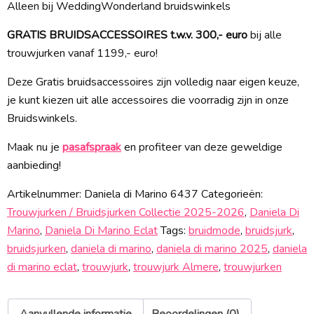
Alleen bij WeddingWonderland bruidswinkels
GRATIS BRUIDSACCESSOIRES t.w.v. 300,- euro
bij alle
trouwjurken vanaf 1199,- euro!
Deze Gratis bruidsaccessoires zijn volledig naar eigen keuze,
je kunt kiezen uit alle accessoires die voorradig zijn in onze
Bruidswinkels.
Maak nu je
pasafspraak
en profiteer van deze geweldige
aanbieding!
Artikelnummer:
Daniela di Marino 6437
Categorieën:
Trouwjurken / Bruidsjurken Collectie 2025-2026
,
Daniela Di
Marino
,
Daniela Di Marino Eclat
Tags:
bruidmode
,
bruidsjurk
,
bruidsjurken
,
daniela di marino
,
daniela di marino 2025
,
daniela
di marino eclat
,
trouwjurk
,
trouwjurk Almere
,
trouwjurken
Aanvullende informatie
Beoordelingen (0)