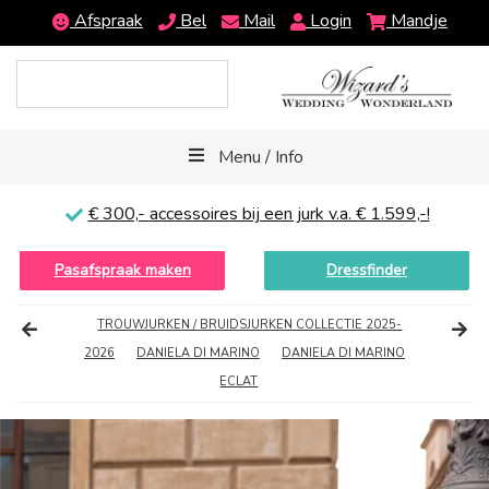
Afspraak
Bel
Mail
Login
Mandje
Menu / Info
€ 300,-
accessoires bij een jurk v.a. € 1.599,-!
Pasafspraak maken
Dressfinder
TROUWJURKEN / BRUIDSJURKEN COLLECTIE 2025-
2026
DANIELA DI MARINO
DANIELA DI MARINO
ECLAT