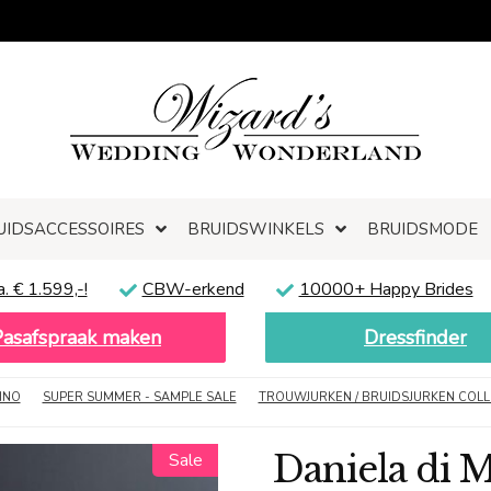
UIDSACCESSOIRES
BRUIDSWINKELS
BRUIDSMODE
a. € 1.599,-!
CBW-erkend
10000+ Happy Brides
Pasafspraak maken
Dressfinder
INO
SUPER SUMMER - SAMPLE SALE
TROUWJURKEN / BRUIDSJURKEN COLL
Daniela di M
Sale