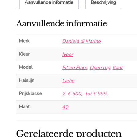
Aanvullende informatie
Beschrijving
Aanvullende informatie
Merk
Daniela di Marino
Kleur
Ivoor
Model
Fit en Flare
,
Open rug
,
Kant
Halslijn
Liefje
Prijsklasse
2. € 500,- tot € 999,-
Maat
40
Gerelateerde producten