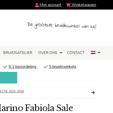
Mijn account
Winkelwagen
De grÓÓtste bruidswinkel van NL!
BRUIDSATELIER
OVER ONS
CONTACT
9.1 beoordeling
5 bruidswinkels
ECTIE 2025-2026
arino Fabiola Sale