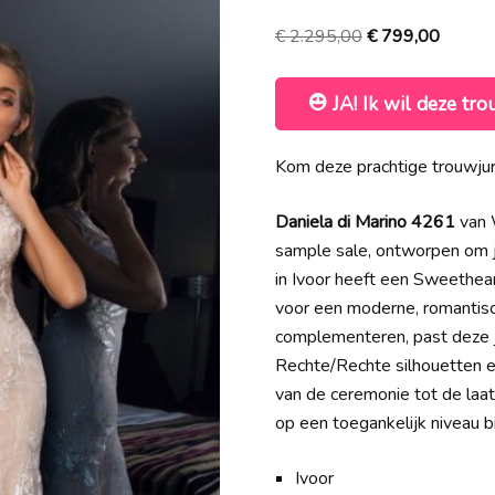
Oorspronkelijke
Huidig
€
2.295,00
€
799,00
prijs
prijs
was:
is:
JA! Ik wil deze tro
€ 2.295,00.
€ 799,
Kom deze prachtige trouwju
Daniela di Marino 4261
van 
sample sale, ontworpen om je
in Ivoor heeft een Sweethear
voor een moderne, romantisc
complementeren, past deze j
Rechte/Rechte silhouetten e
van de ceremonie tot de laats
op een toegankelijk niveau bi
Ivoor