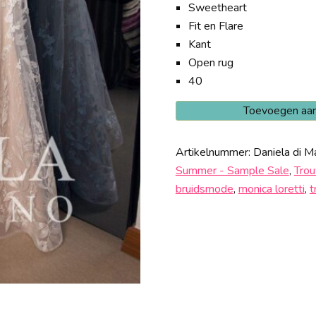
Sweetheart
Fit en Flare
Kant
Open rug
40
Daniela
Toevoegen aa
di
Marino
Artikelnummer:
Daniela di M
Fabiola
Summer - Sample Sale
,
Trou
Sale
bruidsmode
,
monica loretti
,
t
aantal