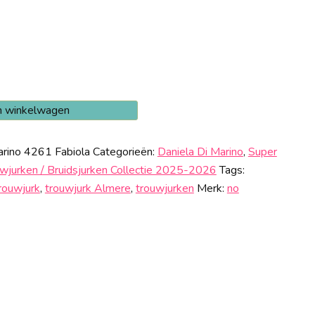
n winkelwagen
arino 4261 Fabiola
Categorieën:
Daniela Di Marino
,
Super
wjurken / Bruidsjurken Collectie 2025-2026
Tags:
rouwjurk
,
trouwjurk Almere
,
trouwjurken
Merk:
no