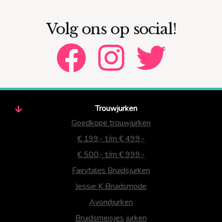
Volg ons op social!
Trouwjurken
Goedkope trouwjurken
€ 199,- t/m € 499,-
€ 500,- t/m € 999,-
Fairytales Bruidsjurken
Jessie K Bruidsmode
Avondjurken
Bruidsmeisjes jurken