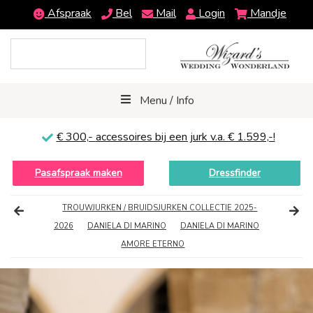
Afspraak
Bel
Mail
Login
Mandje
Menu / Info
€ 300,-
accessoires bij een jurk v.a. € 1.599,-!
Pasafspraak maken
Dressfinder
TROUWJURKEN / BRUIDSJURKEN COLLECTIE 2025-
2026
DANIELA DI MARINO
DANIELA DI MARINO
AMORE ETERNO