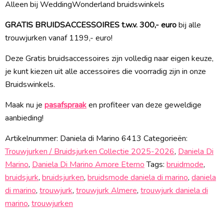
Alleen bij WeddingWonderland bruidswinkels
GRATIS BRUIDSACCESSOIRES t.w.v. 300,- euro
bij alle
trouwjurken vanaf 1199,- euro!
Deze Gratis bruidsaccessoires zijn volledig naar eigen keuze,
je kunt kiezen uit alle accessoires die voorradig zijn in onze
Bruidswinkels.
Maak nu je
pasafspraak
en profiteer van deze geweldige
aanbieding!
Artikelnummer:
Daniela di Marino 6413
Categorieën:
Trouwjurken / Bruidsjurken Collectie 2025-2026
,
Daniela Di
Marino
,
Daniela Di Marino Amore Eterno
Tags:
bruidmode
,
bruidsjurk
,
bruidsjurken
,
bruidsmode daniela di marino
,
daniela
di marino
,
trouwjurk
,
trouwjurk Almere
,
trouwjurk daniela di
marino
,
trouwjurken