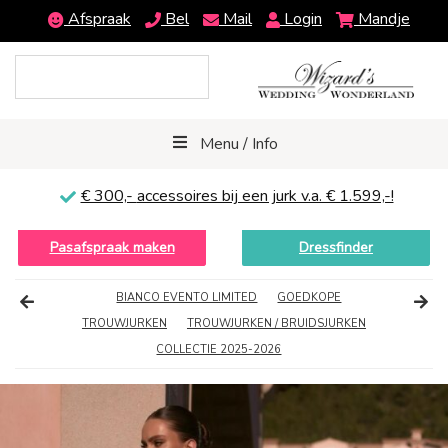
Afspraak
Bel
Mail
Login
Mandje
Menu / Info
€ 300,-
accessoires bij een jurk v.a. € 1.599,-!
Pasafspraak maken
Dressfinder
BIANCO EVENTO LIMITED
GOEDKOPE
TROUWJURKEN
TROUWJURKEN / BRUIDSJURKEN
COLLECTIE 2025-2026