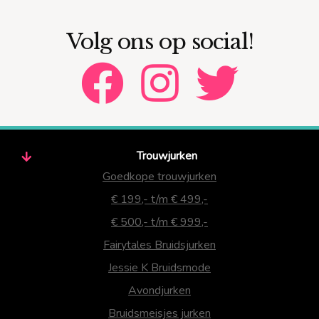
Volg ons op social!
Trouwjurken
Goedkope trouwjurken
€ 199,- t/m € 499,-
€ 500,- t/m € 999,-
Fairytales Bruidsjurken
Jessie K Bruidsmode
Avondjurken
Bruidsmeisjes jurken