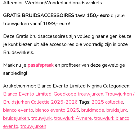
Alleen bij WeddingWonderland bruidswinkels
GRATIS BRUIDSACCESSOIRES t.w.v. 150,- euro
bij alle
trouwjurken vanaf 1099,- euro!
Deze Gratis bruidsaccessoires zijn volledig naar eigen keuze,
je kunt kiezen uit alle accessoires die voorradig zijn in onze
Bruidswinkels.
Maak nu je
pasafspraak
en profiteer van deze geweldige
aanbieding!
Artikelnummer:
Bianco Evento Limited Nigrina
Categorieën:
Bianco Evento Limited
,
Goedkope trouwjurken
,
Trouwjurken /
Bruidsjurken Collectie 2025-2026
Tags:
2025 collectie
,
bianco evento
,
bianco evento 2025
,
bruidmode
,
bruidsjurk
,
bruidsjurken
,
trouwjurk
,
trouwjurk Almere
,
trouwjurk bianco
evento
,
trouwjurken