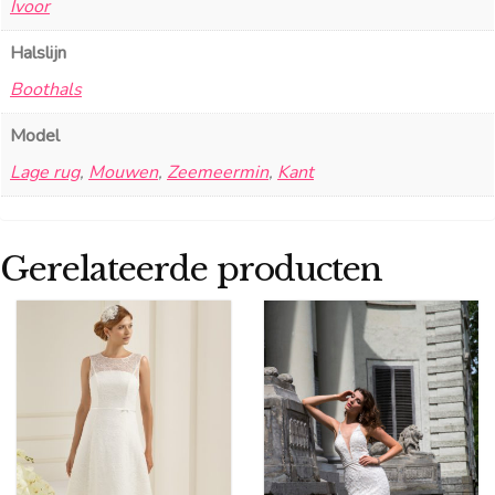
Ivoor
Halslijn
Boothals
Model
Lage rug
,
Mouwen
,
Zeemeermin
,
Kant
Gerelateerde producten