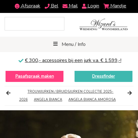
Afspraak
Bel
Mail
Login
Mandje
Menu / Info
€ 300,-
accessoires bij een jurk v.a. € 1.599,-!
Pasafspraak maken
Dressfinder
TROUWJURKEN / BRUIDSJURKEN COLLECTIE 2025-
2026
ANGELA BIANCA
ANGELA BIANCA AMOROSA