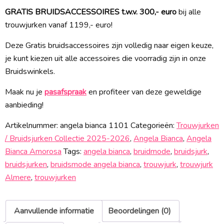
GRATIS BRUIDSACCESSOIRES t.w.v. 300,- euro
bij alle
trouwjurken vanaf 1199,- euro!
Deze Gratis bruidsaccessoires zijn volledig naar eigen keuze,
je kunt kiezen uit alle accessoires die voorradig zijn in onze
Bruidswinkels.
Maak nu je
pasafspraak
en profiteer van deze geweldige
aanbieding!
Artikelnummer:
angela bianca 1101
Categorieën:
Trouwjurken
/ Bruidsjurken Collectie 2025-2026
,
Angela Bianca
,
Angela
Bianca Amorosa
Tags:
angela bianca
,
bruidmode
,
bruidsjurk
,
bruidsjurken
,
bruidsmode angela bianca
,
trouwjurk
,
trouwjurk
Almere
,
trouwjurken
Aanvullende informatie
Beoordelingen (0)