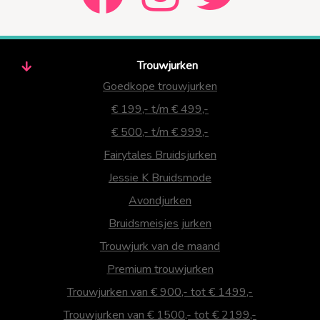
Trouwjurken
Goedkope trouwjurken
€ 199,- t/m € 499,-
€ 500,- t/m € 999,-
Fairytales Bruidsjurken
Jessie K Bruidsmode
Avondjurken
Bruidsmeisjes jurken
Trouwjurk van de maand
Premium trouwjurken
Trouwjurken van € 900,- tot € 1499,-
Trouwjurken van € 1500,- tot € 2199,-