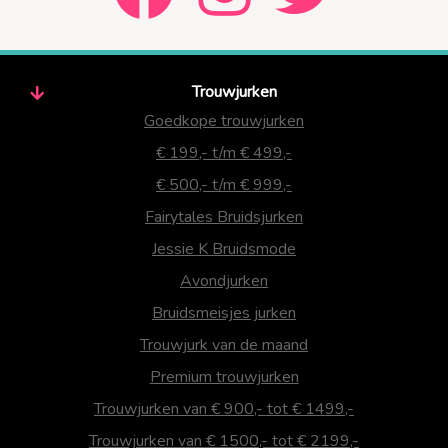
Trouwjurken
Goedkope trouwjurken
€ 199,- t/m € 499,-
€ 500,- t/m € 999,-
Fairytales Bruidsjurken
Jessie K Bruidsmode
Avondjurken
Bruidsmeisjes jurken
Trouwjurk van de maand
Premium trouwjurken
Trouwjurken van € 900,- tot € 1499,-
Trouwjurken van € 1500,- tot € 2199,-