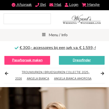
Afspraak
Bel
Mail
Login
Mandje
Menu / Info
€ 300,-
accessoires bij een jurk v.a. € 1.599,-!
Pasafspraak maken
Dressfinder
TROUWJURKEN / BRUIDSJURKEN COLLECTIE 2025-
2026
ANGELA BIANCA
ANGELA BIANCA AMOROSA