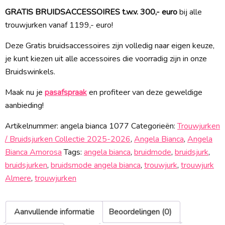
GRATIS BRUIDSACCESSOIRES t.w.v. 300,- euro
bij alle
trouwjurken vanaf 1199,- euro!
Deze Gratis bruidsaccessoires zijn volledig naar eigen keuze,
je kunt kiezen uit alle accessoires die voorradig zijn in onze
Bruidswinkels.
Maak nu je
pasafspraak
en profiteer van deze geweldige
aanbieding!
Artikelnummer:
angela bianca 1077
Categorieën:
Trouwjurken
/ Bruidsjurken Collectie 2025-2026
,
Angela Bianca
,
Angela
Bianca Amorosa
Tags:
angela bianca
,
bruidmode
,
bruidsjurk
,
bruidsjurken
,
bruidsmode angela bianca
,
trouwjurk
,
trouwjurk
Almere
,
trouwjurken
Aanvullende informatie
Beoordelingen (0)