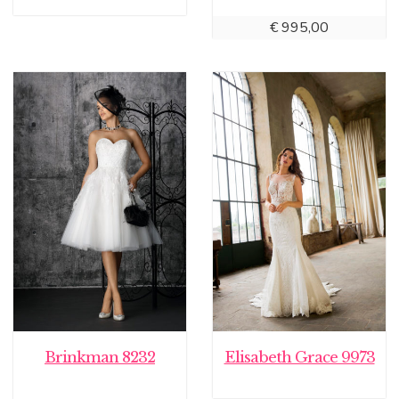
€
995,00
Brinkman 8232
Elisabeth Grace 9973