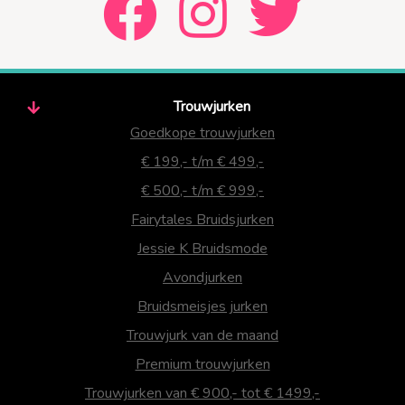
Trouwjurken
Goedkope trouwjurken
€ 199,- t/m € 499,-
€ 500,- t/m € 999,-
Fairytales Bruidsjurken
Jessie K Bruidsmode
Avondjurken
Bruidsmeisjes jurken
Trouwjurk van de maand
Premium trouwjurken
Trouwjurken van € 900,- tot € 1499,-