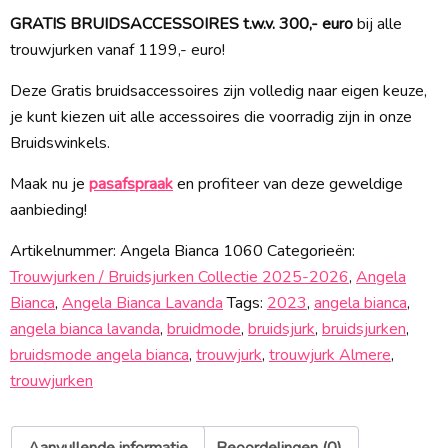
GRATIS BRUIDSACCESSOIRES t.w.v. 300,- euro
bij alle
trouwjurken vanaf 1199,- euro!
Deze Gratis bruidsaccessoires zijn volledig naar eigen keuze,
je kunt kiezen uit alle accessoires die voorradig zijn in onze
Bruidswinkels.
Maak nu je
pasafspraak
en profiteer van deze geweldige
aanbieding!
Artikelnummer:
Angela Bianca 1060
Categorieën:
Trouwjurken / Bruidsjurken Collectie 2025-2026
,
Angela
Bianca
,
Angela Bianca Lavanda
Tags:
2023
,
angela bianca
,
angela bianca lavanda
,
bruidmode
,
bruidsjurk
,
bruidsjurken
,
bruidsmode angela bianca
,
trouwjurk
,
trouwjurk Almere
,
trouwjurken