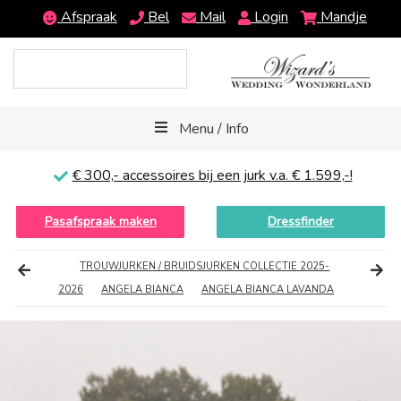
Afspraak
Bel
Mail
Login
Mandje
Menu / Info
€ 300,-
accessoires bij een jurk v.a. € 1.599,-!
Pasafspraak maken
Dressfinder
TROUWJURKEN / BRUIDSJURKEN COLLECTIE 2025-
2026
ANGELA BIANCA
ANGELA BIANCA LAVANDA