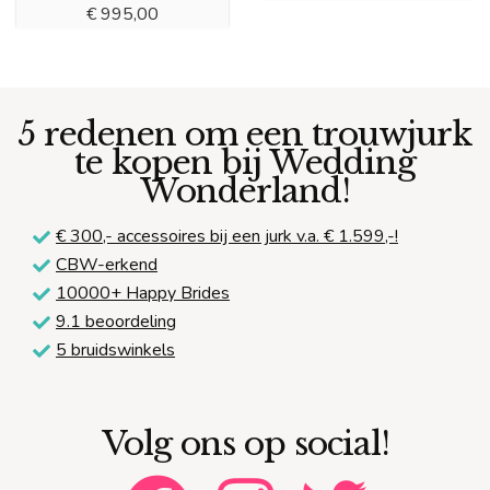
€
995,00
5 redenen om een trouwjurk
te kopen bij Wedding
Wonderland!
€ 300,-
accessoires bij een jurk v.a. € 1.599,-!
CBW-erkend
10000+ Happy Brides
9.1 beoordeling
5 bruidswinkels
Volg ons op social!