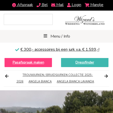
Afspraak
Bel
Mail
Login
Mandje
Menu / Info
€ 300,-
accessoires bij een jurk v.a. € 1.599,-!
Pasafspraak maken
Dressfinder
TROUWJURKEN / BRUIDSJURKEN COLLECTIE 2025-
2026
ANGELA BIANCA
ANGELA BIANCA LAVANDA