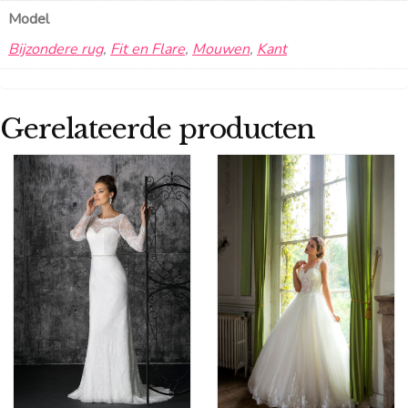
Model
Bijzondere rug
,
Fit en Flare
,
Mouwen
,
Kant
Gerelateerde producten