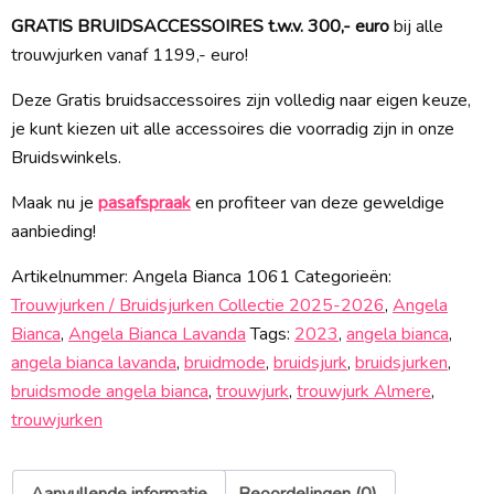
GRATIS BRUIDSACCESSOIRES t.w.v. 300,- euro
bij alle
trouwjurken vanaf 1199,- euro!
Deze Gratis bruidsaccessoires zijn volledig naar eigen keuze,
je kunt kiezen uit alle accessoires die voorradig zijn in onze
Bruidswinkels.
Maak nu je
pasafspraak
en profiteer van deze geweldige
aanbieding!
Artikelnummer:
Angela Bianca 1061
Categorieën:
Trouwjurken / Bruidsjurken Collectie 2025-2026
,
Angela
Bianca
,
Angela Bianca Lavanda
Tags:
2023
,
angela bianca
,
angela bianca lavanda
,
bruidmode
,
bruidsjurk
,
bruidsjurken
,
bruidsmode angela bianca
,
trouwjurk
,
trouwjurk Almere
,
trouwjurken
Aanvullende informatie
Beoordelingen (0)