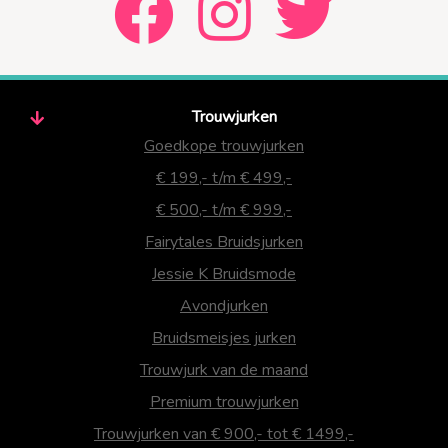
Trouwjurken
Goedkope trouwjurken
€ 199,- t/m € 499,-
€ 500,- t/m € 999,-
Fairytales Bruidsjurken
Jessie K Bruidsmode
Avondjurken
Bruidsmeisjes jurken
Trouwjurk van de maand
Premium trouwjurken
Trouwjurken van € 900,- tot € 1499,-